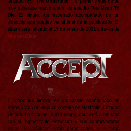
lanzado hoy
“The Undertaker”
, el primer single de su
muy esperado nuevo álbum de estudio
Too Mean To
Die
. El single, fue estrenado acompañado de un
videoclip que puedes ver al final de la publicación. El
álbum será lanzado el 15 de enero de 2021 a través de
Nuclear Blast
.
El video fue filmado en un castillo abandonado en
Polonia y en un viejo cementerio en Nashville, Estados
Unidos. La canción, a mid tempo, cautivará a los fans
con su hipnotizante estructura y sus conmovedoras
voces, los cánticos están garantizados, y el tema