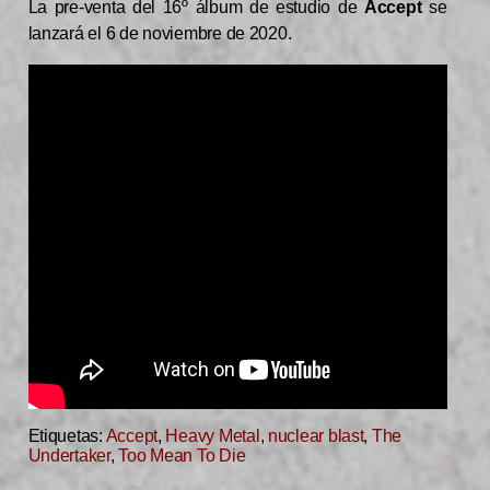
La pre-venta del 16º álbum de estudio de
Accept
se
lanzará el 6 de noviembre de 2020.
Etiquetas:
Accept
,
Heavy Metal
,
nuclear blast
,
The
Undertaker
,
Too Mean To Die