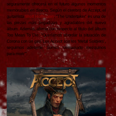
seguramente ofrecerá en el futuro algunos momentos
memorables en directo. Según el cerebro de Accept, el
guitarrista
Wolf Hoffmann
, “The Undertaker” es una de
las piezas más pegadizas y agradables del nuevo
álbum. Además, afirma con respecto al título del álbum
Too Mean To Die: “Queríamos abordar la situación de
Corona con un giro. Los Accept son los ‘Metal Soldiers’,
seguimos adelante. Somos ‘demasiado mezquinos
para morir'”.