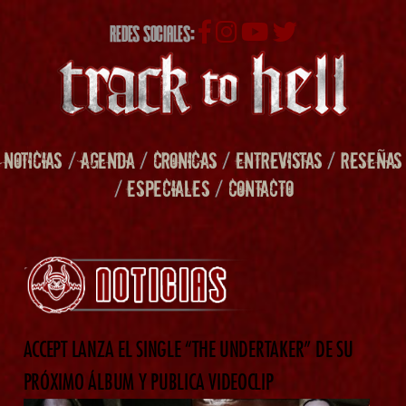
REDES SOCIALES:
NOTICIAS
/
AGENDA
/
CRONICAS
/
ENTREVISTAS
/
RESEÑAS
/
ESPECIALES
/
CONTACTO
ACCEPT LANZA EL SINGLE “THE UNDERTAKER” DE SU
PRÓXIMO ÁLBUM Y PUBLICA VIDEOCLIP