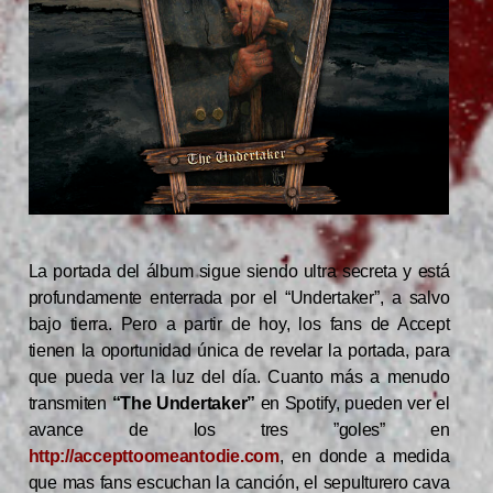
La portada del álbum sigue siendo ultra secreta y está
profundamente enterrada por el “Undertaker”, a salvo
bajo tierra. Pero a partir de hoy, los fans de Accept
tienen la oportunidad única de revelar la portada, para
que pueda ver la luz del día. Cuanto más a menudo
transmiten
“The Undertaker”
en Spotify, pueden ver el
avance de los tres ”goles” en
http://accepttoomeantodie.com
, en donde a medida
que mas fans escuchan la canción, el sepulturero cava