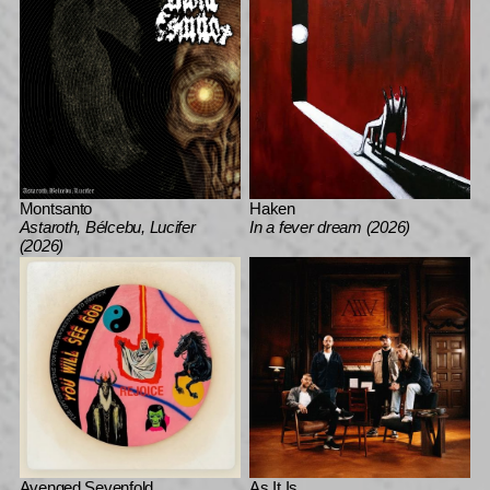
Montsanto
Haken
Astaroth, Bélcebu, Lucifer
In a fever dream (2026)
(2026)
Avenged Sevenfold
As It Is