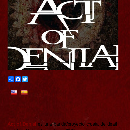
S
F
T
h
a
w
a
c
i
r
e
t
e
b
t
o
e
o
r
k
Act of Denial
es una banda/proyecto croata de death