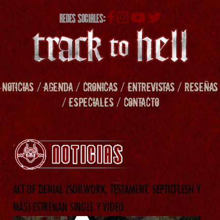
REDES SOCIALES:
NOTICIAS
/
AGENDA
/
CRONICAS
/
ENTREVISTAS
/
RESEÑAS
/
ESPECIALES
/
CONTACTO
ACT OF DENIAL (SOILWORK, TESTAMENT, SEPTICFLESH Y
MÁS) ESTRENAN SINGLE Y VIDEO