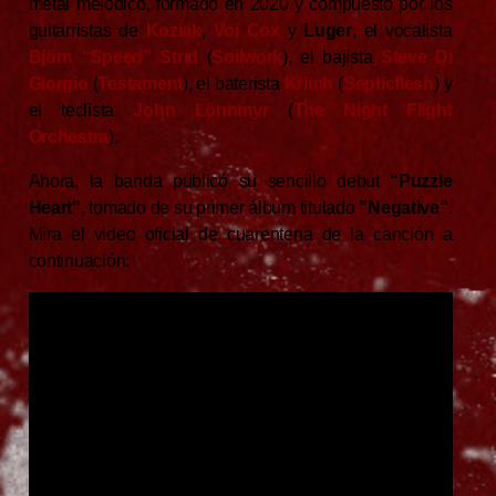
metal melódico, formado en 2020 y compuesto por los
guitarristas de
Koziak
,
Voi Cox
y
Luger
, el vocalista
Björn “Speed” Strid
(
Soilwork
), el bajista
Steve Di
Giorgio
(
Testament
), el baterista
Krimh
(
Septicflesh
) y
el teclista
John Lönnmyr
(
The Night Flight
Orchestra
).
Ahora, la banda publicó su sencillo debut
“Puzzle
Heart”
, tomado de su primer álbum titulado
”Negative”
.
Mira el video oficial de cuarentena de la canción a
continuación: