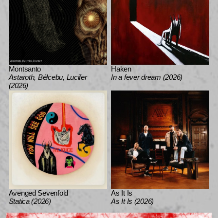
Montsanto
Haken
Astaroth, Bélcebu, Lucifer
In a fever dream (2026)
(2026)
Avenged Sevenfold
As It Is
Statica (2026)
As It Is (2026)