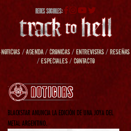
REDES SOCIALES:
NOTICIAS
/
AGENDA
/
CRONICAS
/
ENTREVISTAS
/
RESEÑAS
/
ESPECIALES
/
CONTACTO
BLACKSTAR ANUNCIA LA EDICIÓN DE UNA JOYA DEL
METAL ARGENTINO.