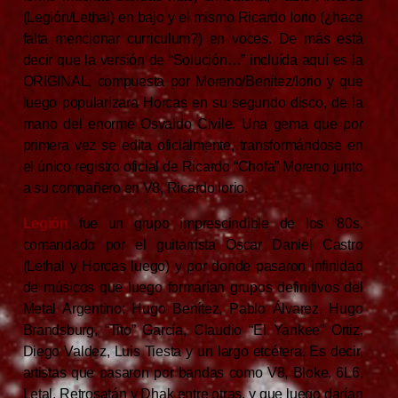
(Legión/Lethal) en bajo y el mismo Ricardo Iorio (¿hace
falta mencionar curriculum?) en voces. De más está
decir que la versión de “Solución…” incluída aquí es la
ORIGINAL, compuesta por Moreno/Benítez/Iorio y que
luego popularizara Horcas en su segundo disco, de la
mano del enorme Osvaldo Civile. Una gema que por
primera vez se edita oficialmente, transformándose en
el único registro oficial de Ricardo “Chofa” Moreno junto
a su compañero en V8, Ricardo Iorio.
Legión
fue un grupo imprescindible de los ’80s,
comandado por el guitarrista Oscar Daniel Castro
(Lethal y Horcas luego) y por donde pasaron infinidad
de músicos que luego formarían grupos definitivos del
Metal Argentino: Hugo Benítez, Pablo Álvarez, Hugo
Brandsburg, “Tito” García, Claudio “El Yankee” Ortiz,
Diego Valdez, Luis Tiesta y un largo etcétera. Es decir,
artistas que pasaron por bandas como V8, Bloke, 6L6,
Letal, Retrosatán y Dhak entre otras, y que luego darían