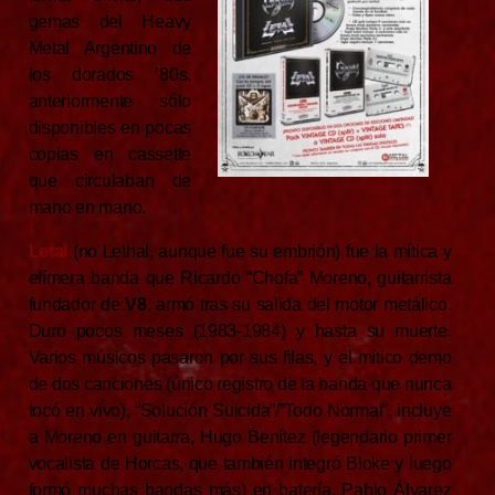
gemas del Heavy
Metal Argentino de
los dorados ’80s,
anteriormente sólo
disponibles en pocas
copias en cassette
que circulaban de
mano en mano.
Letal
(no Lethal, aunque fue su embrión) fue la mítica y
efímera banda que Ricardo “Chofa” Moreno, guitarrista
fundador de
V8
, armó tras su salida del motor metálico.
Duró pocos meses (1983-1984) y hasta su muerte.
Varios músicos pasaron por sus filas, y el mítico demo
de dos canciones (único registro de la banda que nunca
tocó en vivo), “Solución Suicida”/”Todo Normal”, incluye
a Moreno en guitarra, Hugo Benítez (legendario primer
vocalista de Horcas, que también integró Bloke y luego
formó muchas bandas más) en batería, Pablo Álvarez