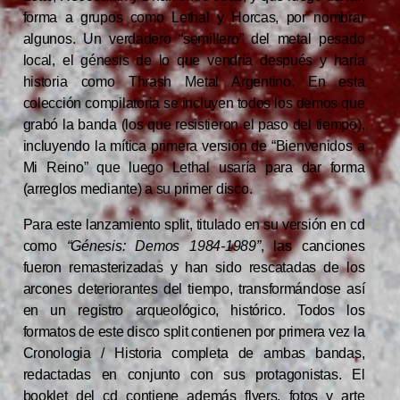
forma a grupos como Lethal y Horcas, por nombrar
algunos. Un verdadero “semillero” del metal pesado
local, el génesis de lo que vendría después y haría
historia como Thrash Metal Argentino. En esta
colección compilatoria se incluyen todos los demos que
grabó la banda (los que resistieron el paso del tiempo),
incluyendo la mítica primera versión de “Bienvenidos a
Mi Reino” que luego Lethal usaría para dar forma
(arreglos mediante) a su primer disco.
Para este lanzamiento split, titulado en su versión en cd
como
“Génesis: Demos 1984-1989”
, las canciones
fueron remasterizadas y han sido rescatadas de los
arcones deteriorantes del tiempo, transformándose así
en un registro arqueológico, histórico. Todos los
formatos de este disco split contienen por primera vez la
Cronologia / Historia completa de ambas bandas,
redactadas en conjunto con sus protagonistas. El
booklet del cd contiene además flyers, fotos y arte