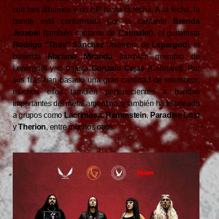
con tres álbumes y un EP hasta la fecha. A la fecha, la
banda está conformada por la cantante
Brenda
Jezabel
(también cantante de
Cahnalet
), el guitarrista
Rodrigo “Thav” Sánchez
(miembro de
Lepergod
), el
baterista
Mariano Miranda
(también miembro de
Lepergod) y el bajista
Gonzalo Cejas
(Cahnalet). Por
sus filas han pasado una gran cantidad de miembros,
muchos ellos también pertenecientes a bandas
importantes del metal argentino, y también ha teloneado
a grupos como
Lacrimosa
,
Rammstein
,
Paradise Lost
y
Therion
, entre muchos otros.