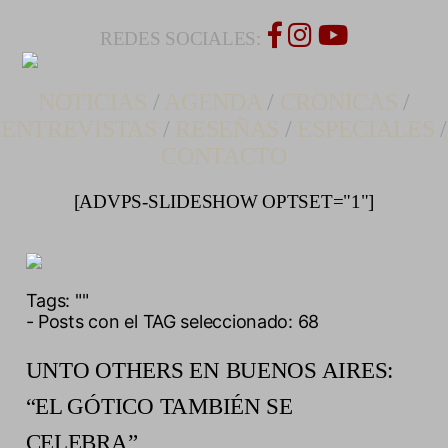
REDES SOCIALES:
NOTICIAS
/
AGENDA
/
CRONICAS
/
ENTREVISTAS
/
RESEÑAS
/
ESPECIALES
/
CONTACTO
[ADVPS-SLIDESHOW OPTSET="1"]
Tags:
""
- Posts con el TAG seleccionado: 68
UNTO OTHERS EN BUENOS AIRES:
“EL GÓTICO TAMBIÉN SE
CELEBRA”