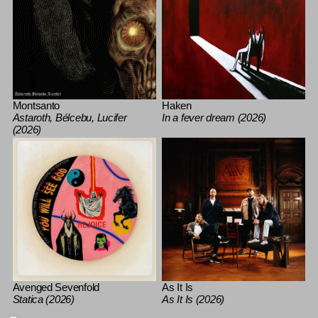
Montsanto
Haken
Astaroth, Bélcebu, Lucifer
In a fever dream (2026)
(2026)
Avenged Sevenfold
As It Is
Statica (2026)
As It Is (2026)