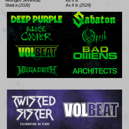
Avenged Sevenfold
As It Is
Statica (2026)
As It Is (2026)