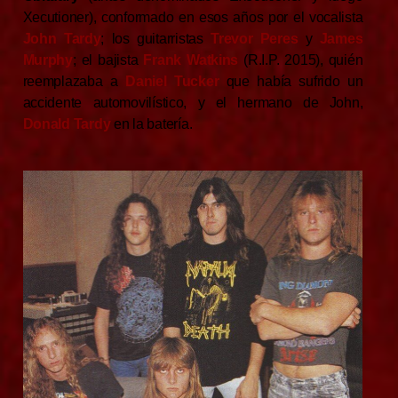
Xecutioner), conformado en esos años por el vocalista
John Tardy
; los guitarristas
Trevor Peres
y
James
Murphy
; el bajista
Frank Watkins
(R.I.P. 2015), quién
reemplazaba a
Daniel Tucker
que había sufrido un
accidente automovilístico, y el hermano de John,
Donald Tardy
en la batería.