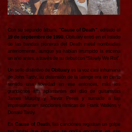
Con su segundo álbum,
”Cause of Death”
, editado el
19 de septiembre de 1990
, Obituary entró en el listado
de las bandas pioneras del Death metal nombradas
anteriormente, aunque ya habían irrumpido la escena
un año antes, a través de su debut con “Slowly We Rot”.
Un sello distintivo de
Obituary
es la voz casi inhumana
de John Tardy, su distensión de la laringe era en cierto
sentido una novedad en ese entonces, más los
grandiosos riffs aplastantes del dúo de guitarristas
James Murphy y Trevor Peres y sumado a las
impresionantes secciones rítmicas de Frank Watkins y
Donald Tardy.
En
Cause of Death
, las canciones registran un golpe
tan brutal que rara vez se podía encontrar en ese