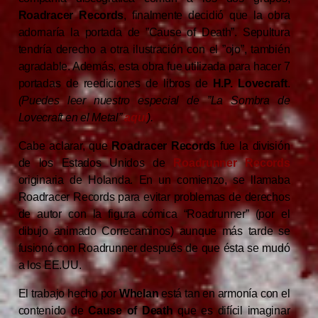
Roadracer Records
, finalmente decidió que la obra
adornaría la portada de ”Cause of Death”. Sepultura
tendría derecho a otra ilustración con el ”ojo”, también
agradable. Además, esta obra fue utilizada para hacer 7
portadas de reediciones de libros de
H.P. Lovecraft
.
(Puedes leer nuestro especial de ”La Sombra de
Lovecraft en el Metal”
aquí
).
Cabe aclarar, que
Roadracer Records
fue la división
de los Estados Unidos de
Roadrunner Records
originaria de Holanda. En un comienzo, se llamaba
Roadracer Records para evitar problemas de derechos
de autor con la figura cómica “Roadrunner” (por el
dibujo animado Correcaminos) aunque más tarde se
fusionó con Roadrunner después de que ésta se mudó
a los EE.UU.
El trabajo hecho por
Whelan
está tan en armonía con el
contenido de
Cause of Death
que es difícil imaginar