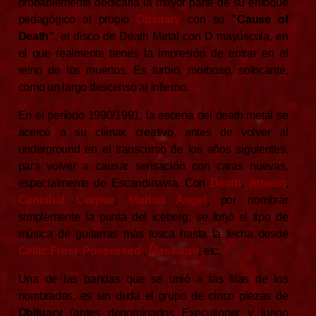
probablemente dedicaría la mayor parte de su enfoque
pedagógico al propio
Obituary
con su
”Cause of
Death”
, el disco de Death Metal con D mayúscula, en
el que realmente tienes la impresión de entrar en el
reino de los muertos. Es turbio, morboso, sofocante,
como un largo descenso al infierno.
En el período 1990/1991, la escena del death metal se
acercó a su clímax creativo, antes de volver al
underground en el transcurso de los años siguientes,
para volver a causar sensación con caras nuevas,
especialmente de Escandinavia. Con
Death
,
Atheist
,
Cannibal Corpse
,
Morbid Angel
, por nombrar
simplemente la punta del iceberg, se forjó el tipo de
música de guitarras más tosca hasta la fecha desde
Celtic Frost
,
Possessed
,
Massacre
,
etc.
Una de las bandas que se unió a las filas de los
nombrados, es sin duda el grupo de cinco piezas de
Obituary
(antes denominados Executioner y luego