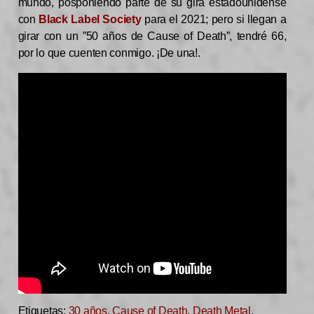
mundo, posponiendo parte de su gira estadounidense
con
Black Label Society
para el 2021; pero si llegan a
girar con un ”50 años de Cause of Death”, tendré 66,
por lo que cuenten conmigo. ¡De una!.
Etiquetas:
30 años
,
Cause of Death
,
Death Metal
,