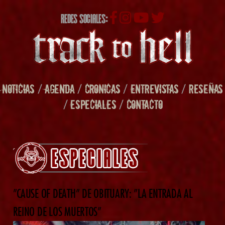
REDES SOCIALES:
NOTICIAS
/
AGENDA
/
CRONICAS
/
ENTREVISTAS
/
RESEÑAS
/
ESPECIALES
/
CONTACTO
”CAUSE OF DEATH” DE OBITUARY: ”LA ENTRADA AL
REINO DE LOS MUERTOS”