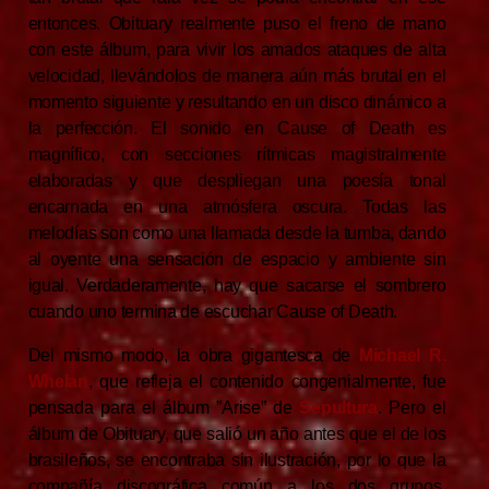
entonces. Obituary realmente puso el freno de mano
con este álbum, para vivir los amados ataques de alta
velocidad, llevándolos de manera aún más brutal en el
momento siguiente y resultando en un disco dinámico a
la perfección. El sonido en Cause of Death es
magnífico, con secciones rítmicas magistralmente
elaboradas y que despliegan una poesía tonal
encarnada en una atmósfera oscura. Todas las
melodías son como una llamada desde la tumba, dando
al oyente una sensación de espacio y ambiente sin
igual. Verdaderamente, hay que sacarse el sombrero
cuando uno termina de escuchar Cause of Death.
Del mismo modo, la obra gigantesca de
Michael R.
Whelan
, que refleja el contenido congenialmente, fue
pensada para el álbum ”Arise” de
Sepultura
. Pero el
álbum de Obituary, que salió un año antes que el de los
brasileños, se encontraba sin ilustración, por lo que la
compañía discográfica común a los dos grupos,