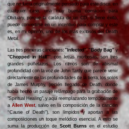
que no fuera originalmente pensado para este disco, en
cualquier caso, una muy buena operación para
Obituary, porque la carátula de un CD, si tiene éxito,
puede convertirse en un incentivo para comprar y este
es, en mi opinión, uno de los más exitosos del Death
Metal.
Las tres primeras canciones:
”Infected”
,
”Body Bag”
y
”Chopped in Half”’
, con letras morbosas, son tres
grandes puñetazos. Los ritmos son de abismal
profundidad con la voz de John Tardy que parece venir
directamente de las profundidades de la tierra, los solos
de James Murphy, (recién llegado de Death, donde
había hecho un pasaje relámpago para la grabación de
”Spiritual Healing”, y aquí reemplazando temporalmente
a
Allen West
, salvo en la composición de la canción
‘‘Cause of Death’’), son límpidos y aportan a las
composiciones un toque melódico esencial. A esto se
suma la producción de
Scott Burns
en el estudio