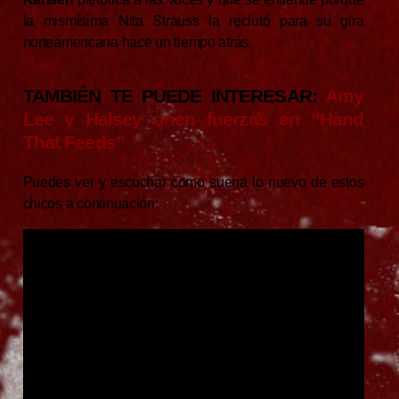
la mismísima Nita Strauss la reclutó para su gira
norteamericana hace un tiempo atrás.
TAMBIÉN TE PUEDE INTERESAR:
Amy
Lee y Halsey unen fuerzas en “Hand
That Feeds”
Puedes ver y escuchar como suena lo nuevo de estos
chicos a continuación: