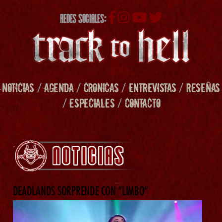
REDES SOCIALES:
NOTICIAS
/
AGENDA
/
CRONICAS
/
ENTREVISTAS
/
RESEÑAS
/
ESPECIALES
/
CONTACTO
DEADLANDS SORPRENDE CON “LIMBO”