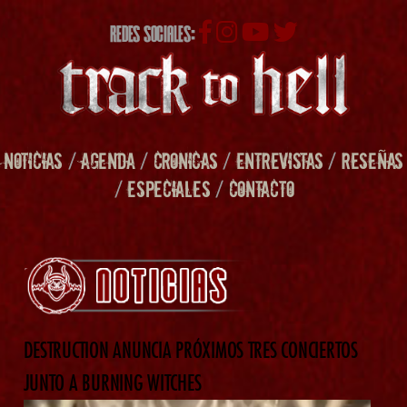
REDES SOCIALES:
NOTICIAS
/
AGENDA
/
CRONICAS
/
ENTREVISTAS
/
RESEÑAS
/
ESPECIALES
/
CONTACTO
DESTRUCTION ANUNCIA PRÓXIMOS TRES CONCIERTOS
JUNTO A BURNING WITCHES