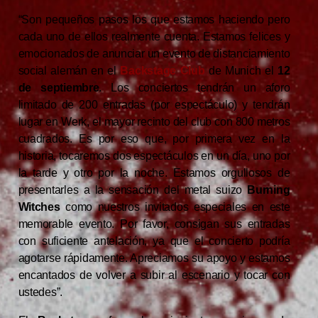
“Son pequeños pasos los que estamos haciendo pero
cada uno de ellos realmente cuenta. Estamos felices y
emocionados de anunciar un evento de distanciamiento
social alemán en el
Backstage Club
de Munich el
12
de septiembre
. Los conciertos tendrán un aforo
limitado de 200 entradas (por espectáculo) y tendrán
lugar en Werk, el mayor recinto del club con 800 metros
cuadrados. Es por eso que, por primera vez en la
historia, tocaremos dos espectáculos en un día, uno por
la tarde y otro por la noche. Estamos orgullosos de
presentarles a la sensación del metal suizo
Burning
Witches
como nuestros invitados especiales en este
memorable evento. Por favor, consigan sus entradas
con suficiente antelación, ya que el concierto podría
agotarse rápidamente. Apreciamos su apoyo y estamos
encantados de volver a subir al escenario y tocar con
ustedes”.