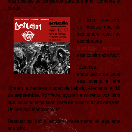
más noticias de conciertos para sus fans. Comenta la
banda:
“El tercer concierto
de nuestra gira de
septiembre con las
asombrosas
Burning Witches
está confirmado hoy”.
”Estamos
encantados de tocar
este evento al aire
libre en la hermosa ciudad de Leipzig, Alemania, el
10
de septiembre
. Por favor, ayuden a correr la voz para
que los conciertos sean parte de nuestro futuro otra vez.
Unidos nos Mantenemos”.
Destrucción había emitido previamente el siguiente
anuncio: