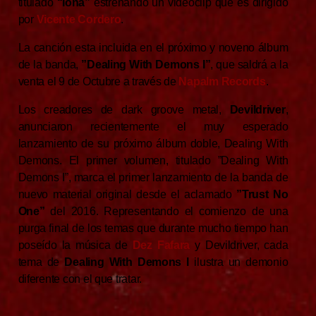
titulado
“Iona”
estrenando un videoclip que es dirigido
por
Vicente Cordero
.
La canción esta incluida en el próximo y noveno álbum
de la banda,
”Dealing With Demons I”
, que saldrá a la
venta el 9 de Octubre a través de
Napalm Records
.
Los creadores de dark groove metal,
Devildriver
,
anunciaron recientemente el muy esperado
lanzamiento de su próximo álbum doble, Dealing With
Demons. El primer volumen, titulado ”Dealing With
Demons I”, marca el primer lanzamiento de la banda de
nuevo material original desde el aclamado
”Trust No
One”
del 2016. Representando el comienzo de una
purga final de los temas que durante mucho tiempo han
poseído la música de
Dez Fafara
y Devildriver, cada
tema de
Dealing With Demons I
ilustra un demonio
diferente con el que tratar.