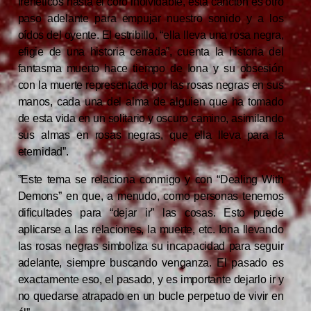
frenéticos hasta el coro inolvidable, esta canción es otro
paso adelante para empujar nuestro sonido y a los
oídos del oyente. El estribillo, “ella lleva una rosa negra,
efigie de una historia cerrada”, cuenta la historia del
fantasma muerto hace tiempo de Iona y su obsesión
con la muerte representada por las rosas negras en sus
manos, cada una del alma de alguien que ha tomado
de esta vida en un solitario y oscuro camino, asimilando
sus almas en rosas negras, que ella lleva para la
eternidad”.
”Este tema se relaciona conmigo y con “Dealing With
Demons” en que, a menudo, como personas tenemos
dificultades para “dejar ir” las cosas. Esto puede
aplicarse a las relaciones, la muerte, etc. Iona llevando
las rosas negras simboliza su incapacidad para seguir
adelante, siempre buscando venganza. El pasado es
exactamente eso, el pasado, y es importante dejarlo ir y
no quedarse atrapado en un bucle perpetuo de vivir en