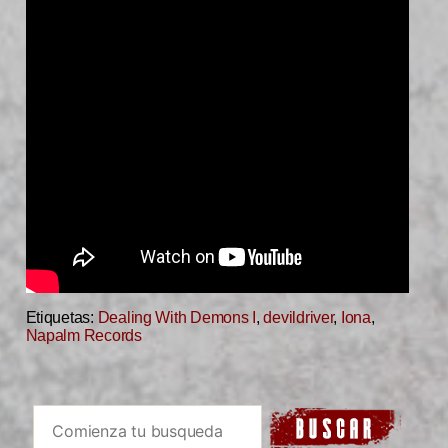
Etiquetas:
Dealing With Demons I
,
devildriver
,
Iona
,
Napalm Records