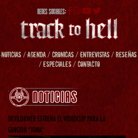
REDES SOCIALES:
NOTICIAS
/
AGENDA
/
CRONICAS
/
ENTREVISTAS
/
RESEÑAS
/
ESPECIALES
/
CONTACTO
DEVILDRIVER ESTRENA EL VIDEOCLIP PARA LA
CANCIÓN “IONA”