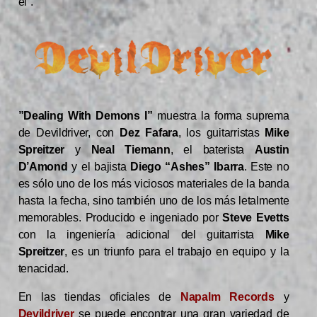
él”.
”Dealing With Demons I”
muestra la forma suprema
de Devildriver, con
Dez Fafara
, los guitarristas
Mike
Spreitzer
y
Neal Tiemann
, el baterista
Austin
D’Amond
y el bajista
Diego “Ashes” Ibarra
. Este no
es sólo uno de los más viciosos materiales de la banda
hasta la fecha, sino también uno de los más letalmente
memorables. Producido e ingeniado por
Steve Evetts
con la ingeniería adicional del guitarrista
Mike
Spreitzer
, es un triunfo para el trabajo en equipo y la
tenacidad.
En las tiendas oficiales de
Napalm Records
y
Devildriver
se puede encontrar una gran variedad de