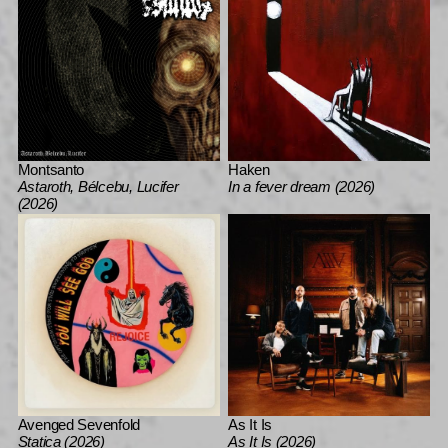
Montsanto
Haken
Astaroth, Bélcebu, Lucifer
In a fever dream (2026)
(2026)
Avenged Sevenfold
As It Is
Statica (2026)
As It Is (2026)