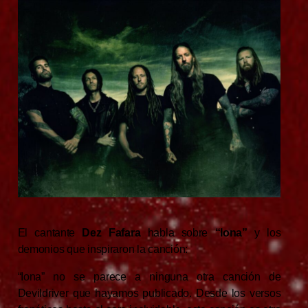
El cantante
Dez Fafara
habla sobre
“Iona”
y los
demonios que inspiraron la canción:
“Iona” no se parece a ninguna otra canción de
Devildriver que hayamos publicado. Desde los versos