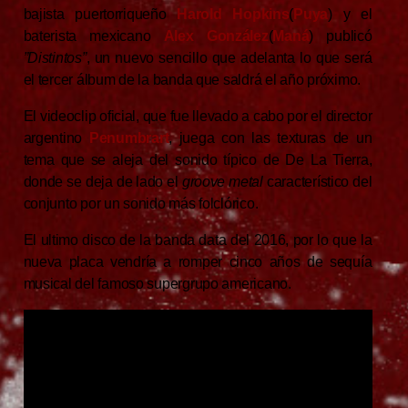
bajista puertorriqueño
Harold Hopkins
(
Puya
) y el
baterista mexicano
Alex González
(
Maná
) publicó
”Distintos”
, un nuevo sencillo que adelanta lo que será
el tercer álbum de la banda que saldrá el año próximo.
El videoclip oficial, que fue llevado a cabo por el director
argentino
Penumbrart
, juega con las texturas de un
tema que se aleja del sonido típico de De La Tierra,
donde se deja de lado el
groove metal
característico del
conjunto por un sonido más folclórico.
El ultimo disco de la banda data del 2016, por lo que la
nueva placa vendría a romper cinco años de sequía
musical del famoso supergrupo americano.