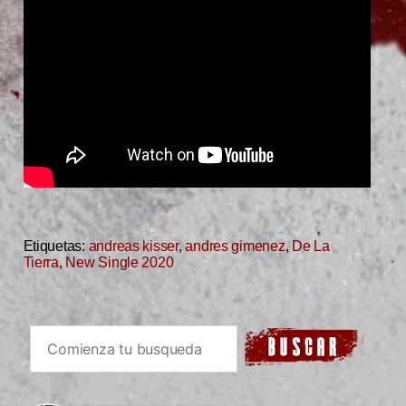
Etiquetas:
andreas kisser
,
andres gimenez
,
De La
Tierra
,
New Single 2020