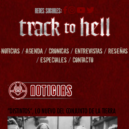
REDES SOCIALES:
NOTICIAS
/
AGENDA
/
CRONICAS
/
ENTREVISTAS
/
RESEÑAS
/
ESPECIALES
/
CONTACTO
”DISTINTOS”, LO NUEVO DEL CONJUNTO DE LA TIERRA