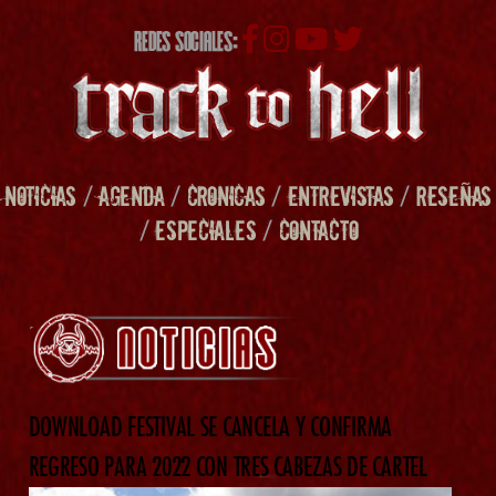
REDES SOCIALES:
NOTICIAS
/
AGENDA
/
CRONICAS
/
ENTREVISTAS
/
RESEÑAS
/
ESPECIALES
/
CONTACTO
DOWNLOAD FESTIVAL SE CANCELA Y CONFIRMA
REGRESO PARA 2022 CON TRES CABEZAS DE CARTEL