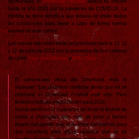
oportunidad, el
Download Festival
aplaza su edición
hasta el año 2022 por la pandemia de COVID-19. La
medida se tomó debido a que todavía no están dadas
las condiciones para llevar a cabo de forma normal
eventos de este calibre.
Las nuevas ediciones están programadas para el 10, 11
y 12 de junio de 2022 con la presencia de tres cabezas
de cartel:
Kiss
,
Iron Maiden
y
Biffy Clyro
.
El comunicado oficial del Download, reza lo
siguiente: ”
Les podemos confirmar ahora que no se
celebrará el Download Festival este año. Pero
tenemos noticias emocionantes para 2022.
Nunca perdimos la esperanza de llevar el festival de
vuelta a Donington este mes de junio y hemos
estado trabajando muy duro entre bambalinas para
que sucediera, pero ahora sabemos que no es