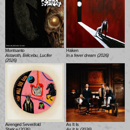
Montsanto
Haken
Astaroth, Bélcebu, Lucifer
In a fever dream (2026)
(2026)
Avenged Sevenfold
As It Is
Statica (2026)
As It Is (2026)