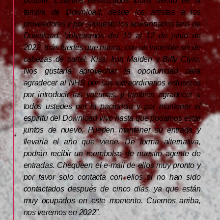
posible. Estamos destrozados todos dentro de la
familia de Download, desde los artistas a los
proveedores y por supuesto los apasionados fans de
Download. Volveremos del 10 al 12 de junio de
2022, más fuertes que nunca, con un increíble set de
cabezas de cartel: Kiss, Iron Maiden y Biffy Clyro.
Nos gustaría aprovechar la oportunidad para
agradecer al NHS por sus extraordinarios esfuerzos
por introducir las vacunas, y también agradecer a
todos ustedes por la paciencia y por mantener el
espíritu del Download vivo hasta que podamos estar
juntos de nuevo. Pueden mantener su entrada y
llevarla el año que viene. De forma alternativa,
podrán recibir un reembolso de nuestro agente de
entradas. Chequeen el e-mail de ellos muy pronto y
por favor solo contacta con ellos si no han sido
contactados después de cinco días, ya que están
muy ocupados en este momento. Cuernos arriba,
nos veremos en 2022”.