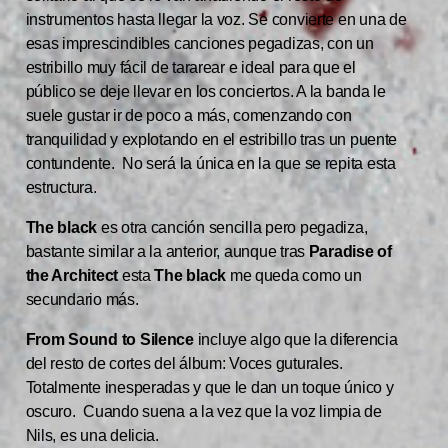
instrumentos hasta llegar la voz. Se convierte en una de
esas imprescindibles canciones pegadizas, con un
estribillo muy fácil de tararear e ideal para que el
público se deje llevar en los conciertos. A la banda le
suele gustar ir de poco a más, comenzando con
tranquilidad y explotando en el estribillo tras un puente
contundente. No será la única en la que se repita esta
estructura.
The black
es otra canción sencilla pero pegadiza,
bastante similar a la anterior, aunque tras
Paradise of
the Architect
esta
The black
me queda como un
secundario más.
From Sound to Silence
incluye algo que la diferencia
del resto de cortes del álbum: Voces guturales.
Totalmente inesperadas y que le dan un toque único y
oscuro. Cuando suena a la vez que la voz limpia de
Nils, es una delicia.