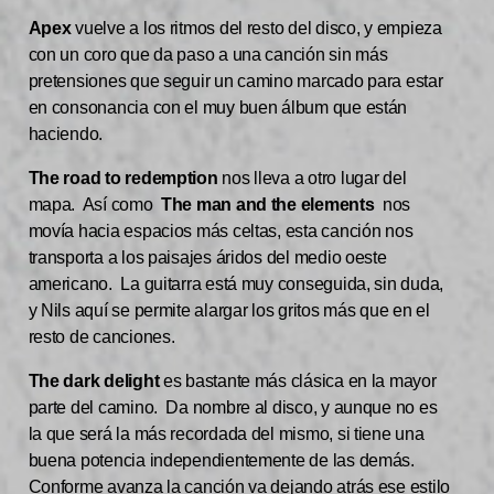
Apex
vuelve a los ritmos del resto del disco, y empieza
con un coro que da paso a una canción sin más
pretensiones que seguir un camino marcado para estar
en consonancia con el muy buen álbum que están
haciendo.
The road to redemption
nos lleva a otro lugar del
mapa. Así como
The man and the elements
nos
movía hacia espacios más celtas, esta canción nos
transporta a los paisajes áridos del medio oeste
americano. La guitarra está muy conseguida, sin duda,
y Nils aquí se permite alargar los gritos más que en el
resto de canciones.
The dark delight
es bastante más clásica en la mayor
parte del camino. Da nombre al disco, y aunque no es
la que será la más recordada del mismo, si tiene una
buena potencia independientemente de las demás.
Conforme avanza la canción va dejando atrás ese estilo