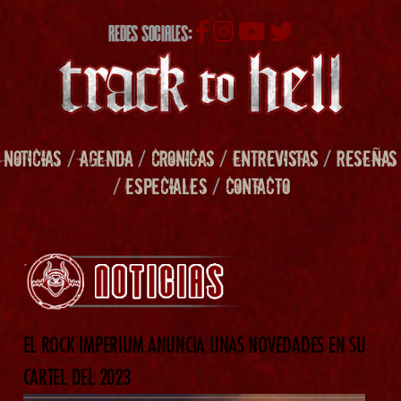
REDES SOCIALES:
NOTICIAS
/
AGENDA
/
CRONICAS
/
ENTREVISTAS
/
RESEÑAS
/
ESPECIALES
/
CONTACTO
EL ROCK IMPERIUM ANUNCIA UNAS NOVEDADES EN SU
CARTEL DEL 2023