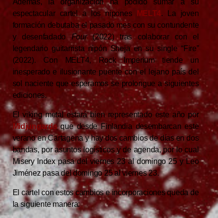
Además, la organización ha podido sumar a su
espectacular cartel a los nipones
MELT4
. La joven
formación debutaba el pasado mes con su contundente
y desenfadado
Four
(2022) tras colaborar con el
legendario guitarrista nipón Sheja en su single “Fire”
(2022). Con MELT4, Rock Imperium tiende un
inesperado e ilusionante puente con el lejano país del
sol naciente que esperamos se prolongue a siguientes
ediciones.
El viking metal estará bien representado este año por
Midjungards
que desde Finlandia desembarcan este
verano en Cartagena y hay dos cambios de días en dos
bandas, por asuntos logísticos y de agenda, por lo cual
Misery Index pasa del viernes 23 al domingo 25 y Leo
Jiménez pasa del domingo 25 al viernes 23.
El cartel con estos cambios e incorporaciones queda de
la siguiente manera: