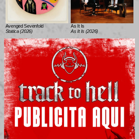
Avenged Sevenfold
As It Is
Statica (2026)
As It Is (2026)