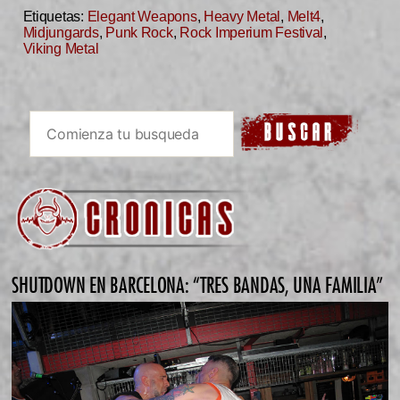
Etiquetas:
Elegant Weapons
,
Heavy Metal
,
Melt4
,
Midjungards
,
Punk Rock
,
Rock Imperium Festival
,
Viking Metal
SHUTDOWN EN BARCELONA: “TRES BANDAS, UNA FAMILIA”