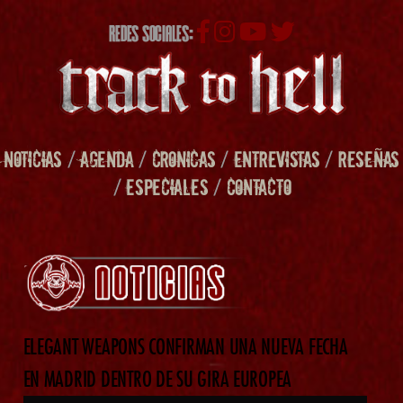
REDES SOCIALES:
NOTICIAS
/
AGENDA
/
CRONICAS
/
ENTREVISTAS
/
RESEÑAS
/
ESPECIALES
/
CONTACTO
ELEGANT WEAPONS CONFIRMAN UNA NUEVA FECHA
EN MADRID DENTRO DE SU GIRA EUROPEA