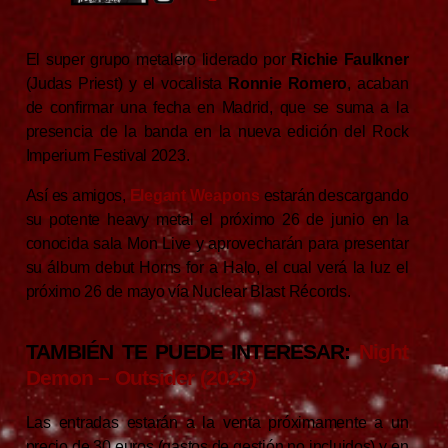
El super grupo metalero liderado por
Richie Faulkner
(Judas Priest) y el vocalista
Ronnie Romero
, acaban
de confirmar una fecha en Madrid, que se suma a la
presencia de la banda en la nueva edición del Rock
Imperium Festival 2023.
Así es amigos,
Elegant Weapons
estarán descargando
su potente heavy metal el próximo 26 de junio en la
conocida sala Mon Live y aprovecharán para presentar
su álbum debut Horns for a Halo, el cual verá la luz el
próximo 26 de mayo vía Nuclear Blast Récords.
TAMBIÉN TE PUEDE INTERESAR:
Night
Demon – Outsider (2023)
Las entradas estarán a la venta próximamente a un
precio de 30 euros (gastos de gestión no incluidos) y en