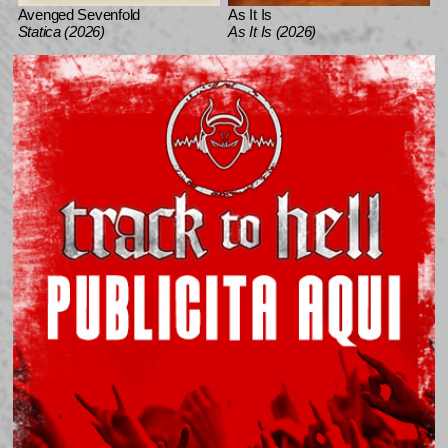
Avenged Sevenfold
As It Is
Statica (2026)
As It Is (2026)