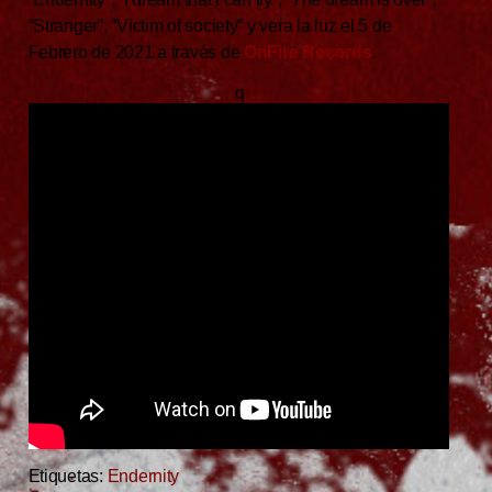
“Stranger”, “Victim of society” y vera la luz el 5 de
Febrero de 2021 a través de
OnFire Records
.
q
Etiquetas:
Endernity