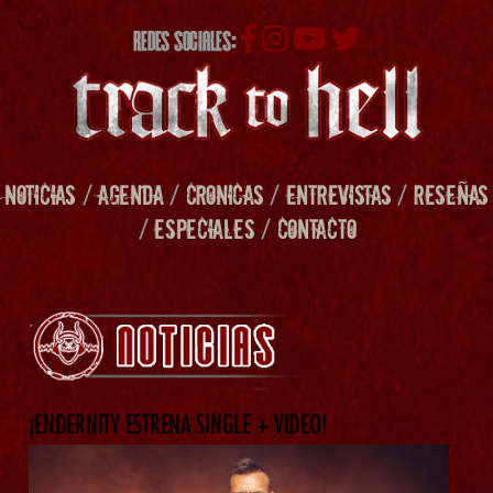
REDES SOCIALES:
NOTICIAS
/
AGENDA
/
CRONICAS
/
ENTREVISTAS
/
RESEÑAS
/
ESPECIALES
/
CONTACTO
¡ENDERNITY ESTRENA SINGLE + VIDEO!