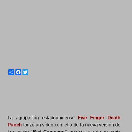
S
F
T
h
a
w
a
c
i
r
e
t
e
b
t
o
e
o
r
k
La agrupación estadounidense
Five Finger Death
Punch
lanzó un vídeo con letra de la nueva versión de
la canción
“Bad Company”,
que se trata de un remix