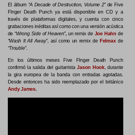
El álbum
“A Decade of Destruction, Volume 2”
de Five
FInger Death Punch ya está disponible en CD y a
través de plataformas digitales, y cuenta con cinco
grabaciones inéditas así como con una versión acústica
de
“Wrong Side of Heaven”
,
un remix de
Joe Hahn
de
“Wash It All Away”
, así como un remix de
Felmax
de
“Trouble”
.
En los últimos meses Five FInger Death Punch
confirmó la salida del guitarrista
Jason Hook
, durante
la gira europea de la banda con entradas agotadas.
Desde entonces ha sido reemplazado por el británico
Andy James
.