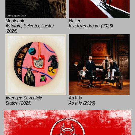
Montsanto
Haken
Astaroth, Bélcebu, Lucifer
In a fever dream (2026)
(2026)
Avenged Sevenfold
As It Is
Statica (2026)
As It Is (2026)