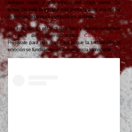
enfoque crudo y atmosférico del black metal. Su
actuación será la introducción perfecta para una noche
de intensidad sonora y emociones al límite.
Las entradas ya están disponibles y pueden adquirirse
a través del siguiente enlace:
Comprar tickets
.
Prepárate para una noche en la que la brutalidad y la
emoción se fundirán en una experiencia inolvidable.