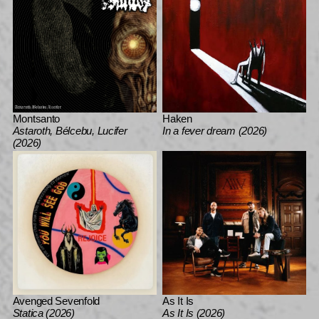
Montsanto
Haken
Astaroth, Bélcebu, Lucifer
In a fever dream (2026)
(2026)
Avenged Sevenfold
As It Is
Statica (2026)
As It Is (2026)