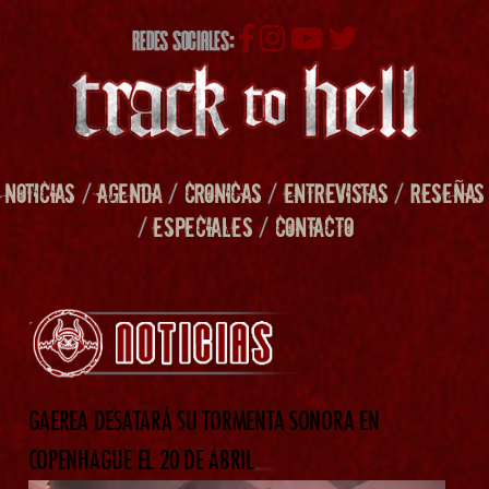
REDES SOCIALES:
NOTICIAS
/
AGENDA
/
CRONICAS
/
ENTREVISTAS
/
RESEÑAS
/
ESPECIALES
/
CONTACTO
GAEREA DESATARÁ SU TORMENTA SONORA EN
COPENHAGUE EL 20 DE ABRIL