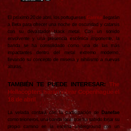
El próximo 20 de abril, los portugueses
Gaerea
llegarán
a Beta para ofrecer una noche de oscuridad y catarsis
con su devastador black metal. Con un sonido
envolvente y una presencia escénica imponente, la
banda se ha consolidado como una de las más
impactantes dentro del metal extremo moderno,
llevando su concepto de miseria y nihilismo a nuevas
alturas.
TAMBIÉN TE PUEDE INTERESAR:
The
Hellacopters harán vibrar Copenhague el
18 de abril
La velada contará con la participación de
Danefae
como teloneros, una banda local que ha sabido forjar su
propio camino en la escena underground con un