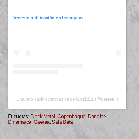
Ver esta publicación en Instagram
Una publicación compartida de 𝐆𝐀𝐄𝐑𝐄𝐀 (@gaerea_)
Etiquetas:
Black Metal
,
Copenhague
,
Danefae
,
Dinamarca
,
Gaerea
,
Sala Beta