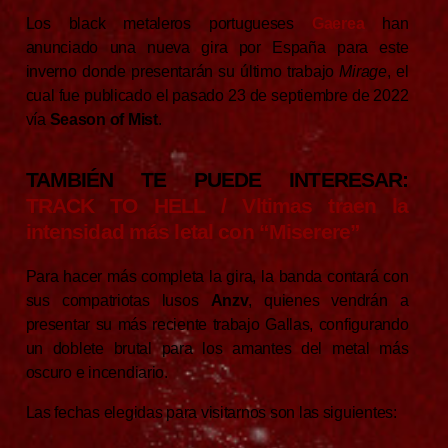
Los black metaleros portugueses
Gaerea
han
anunciado una nueva gira por España para este
inverno donde presentarán su último trabajo
Mirage
, el
cual fue publicado el pasado 23 de septiembre de 2022
vía
Season of Mist
.
TAMBIÉN TE PUEDE INTERESAR:
TRACK TO HELL / Vltimas traen la
intensidad más letal con “Miserere”
Para hacer más completa la gira, la banda contará con
sus compatriotas lusos
Anzv
, quienes vendrán a
presentar su más reciente trabajo Gallas, configurando
un doblete brutal para los amantes del metal más
oscuro e incendiario.
Las fechas elegidas para visitarnos son las siguientes: