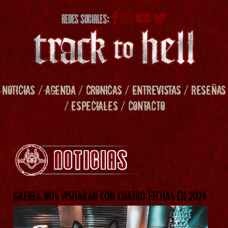
REDES SOCIALES:
NOTICIAS
/
AGENDA
/
CRONICAS
/
ENTREVISTAS
/
RESEÑAS
/
ESPECIALES
/
CONTACTO
GAEREA NOS VISITARÁN CON CUATRO FECHAS EN 2024