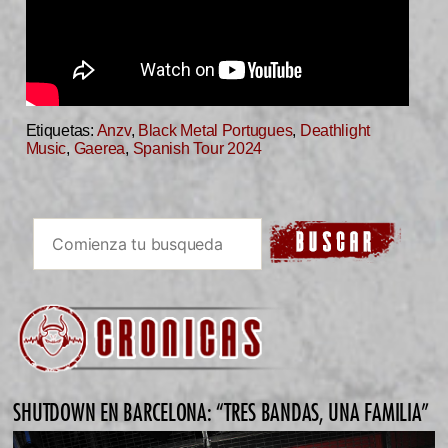
Etiquetas:
Anzv
,
Black Metal Portugues
,
Deathlight
Music
,
Gaerea
,
Spanish Tour 2024
SHUTDOWN EN BARCELONA: “TRES BANDAS, UNA FAMILIA”