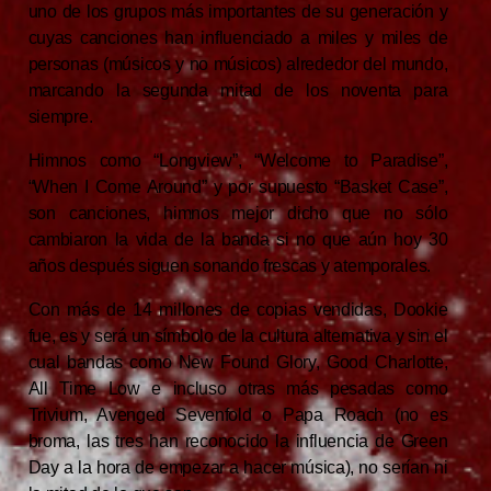
uno de los grupos más importantes de su generación y
cuyas canciones han influenciado a miles y miles de
personas (músicos y no músicos) alrededor del mundo,
marcando la segunda mitad de los noventa para
siempre.
Himnos como “Longview”, “Welcome to Paradise”,
“When I Come Around” y por supuesto “Basket Case”,
son canciones, himnos mejor dicho que no sólo
cambiaron la vida de la banda si no que aún hoy 30
años después siguen sonando frescas y atemporales.
Con más de 14 millones de copias vendidas, Dookie
fue, es y será un símbolo de la cultura alternativa y sin el
cual bandas como New Found Glory, Good Charlotte,
All Time Low e incluso otras más pesadas como
Trivium, Avenged Sevenfold o Papa Roach (no es
broma, las tres han reconocido la influencia de Green
Day a la hora de empezar a hacer música), no serían ni