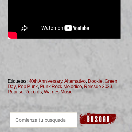
Etiquetas:
40th Anniversary
,
Alternativo
,
Dookie
,
Green
Day
,
Pop Punk
,
Punk Rock Melodico
,
ReIssue 2023
,
Reprise Records
,
Warnes Music