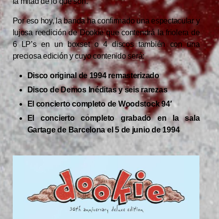
la mitad de lo que son.
Por eso hoy, la banda ha confirmado una espectacular y
lujosa reedición de Dookie que contendrá la friolera de
6 LP’s en un boxset o 4 discos también con una
preciosa edición y cuyo contenido será:
Disco original de 1994 remasterizado
Disco de Demos Inéditas y seis rarezas
El concierto completo de Woodstock 94′
El concierto completo grabado en la sala
Gartage de Barcelona el 5 de junio de 1994