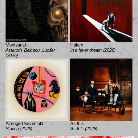
Montsanto
Haken
Astaroth, Bélcebu, Lucifer
In a fever dream (2026)
(2026)
Avenged Sevenfold
As It Is
Statica (2026)
As It Is (2026)