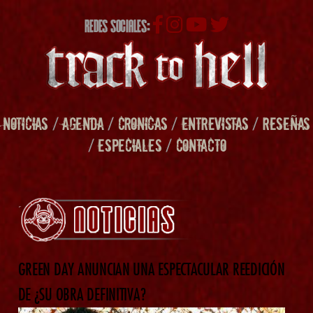
REDES SOCIALES:
NOTICIAS
/
AGENDA
/
CRONICAS
/
ENTREVISTAS
/
RESEÑAS
/
ESPECIALES
/
CONTACTO
GREEN DAY ANUNCIAN UNA ESPECTACULAR REEDICIÓN
DE ¿SU OBRA DEFINITIVA?