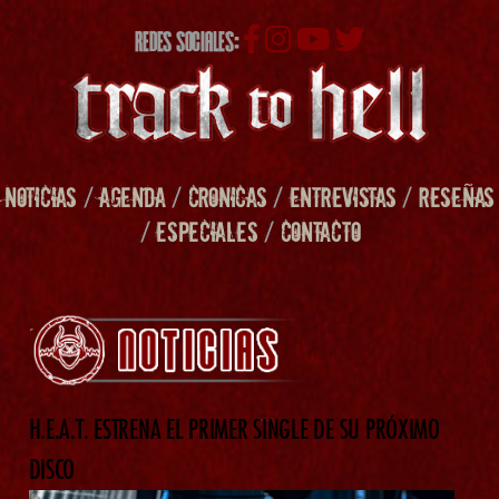
REDES SOCIALES:
NOTICIAS
/
AGENDA
/
CRONICAS
/
ENTREVISTAS
/
RESEÑAS
/
ESPECIALES
/
CONTACTO
H.E.A.T. ESTRENA EL PRIMER SINGLE DE SU PRÓXIMO
DISCO