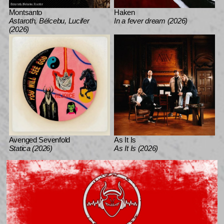
Montsanto
Haken
Astaroth, Bélcebu, Lucifer
In a fever dream (2026)
(2026)
Avenged Sevenfold
As It Is
Statica (2026)
As It Is (2026)