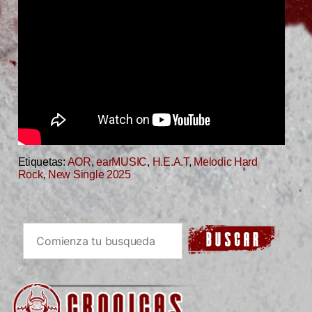
Etiquetas:
AOR
,
earMUSIC
,
H.E.A.T
,
Melodic Hard
Rock
,
New Single 2025