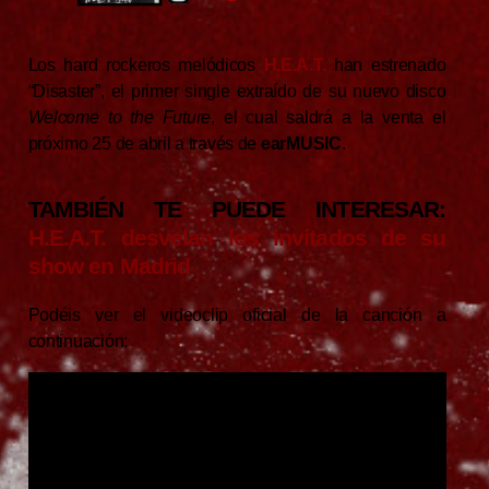
Los hard rockeros melódicos
H.E.A.T.
han estrenado
“Disaster”, el primer single extraído de su nuevo disco
Welcome to the Future
, el cual saldrá a la venta el
próximo 25 de abril a través de
earMUSIC
.
TAMBIÉN TE PUEDE INTERESAR:
H.E.A.T. desvelan los invitados de su
show en Madrid
Podéis ver el videoclip oficial de la canción a
continuación: