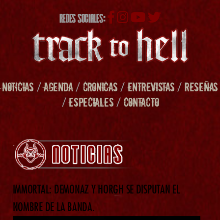
REDES SOCIALES:
NOTICIAS
/
AGENDA
/
CRONICAS
/
ENTREVISTAS
/
RESEÑAS
/
ESPECIALES
/
CONTACTO
IMMORTAL: DEMONAZ Y HORGH SE DISPUTAN EL
NOMBRE DE LA BANDA.