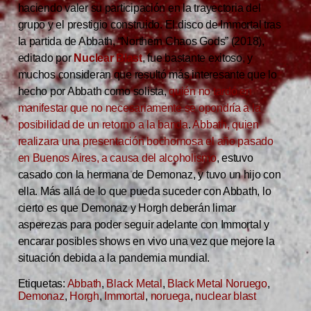
haciendo valer su participación en la trayectoria del
grupo y el prestigio construido. El disco de Immortal tras
la partida de Abbath, “Northern Chaos Gods” (2018),
editado por
Nuclear Blast
, fue bastante exitoso, y
muchos consideran que resultó más interesante que lo
hecho por Abbath como solista,
quién no tardó en
manifestar que no necesariamente se opondría a la
posibilidad de un retorno a la banda
.
Abbath, quien
realizara una presentación bochornosa el año pasado
en Buenos Aires, a causa del alcoholismo
, estuvo
casado con la hermana de Demonaz, y tuvo un hijo con
ella. Más allá de lo que pueda suceder con Abbath, lo
cierto es que Demonaz y Horgh deberán limar
asperezas para poder seguir adelante con Immortal y
encarar posibles shows en vivo una vez que mejore la
situación debida a la pandemia mundial.
Etiquetas:
Abbath
,
Black Metal
,
Black Metal Noruego
,
Demonaz
,
Horgh
,
Immortal
,
noruega
,
nuclear blast