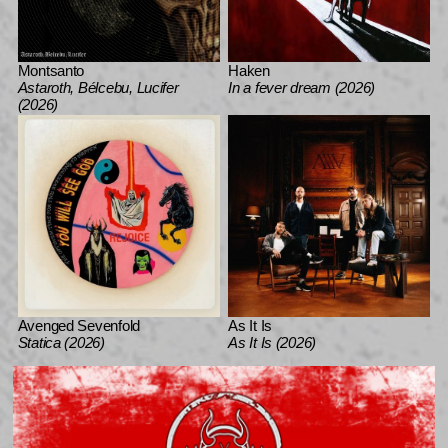
Montsanto
Haken
Astaroth, Bélcebu, Lucifer
In a fever dream (2026)
(2026)
Avenged Sevenfold
As It Is
Statica (2026)
As It Is (2026)