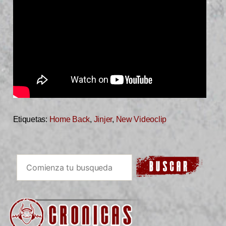
Etiquetas:
Home Back
,
Jinjer
,
New Videoclip