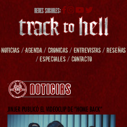
REDES SOCIALES:
NOTICIAS
/
AGENDA
/
CRONICAS
/
ENTREVISTAS
/
RESEÑAS
/
ESPECIALES
/
CONTACTO
JINJER PUBLICÓ EL VIDEOCLIP DE ”HOME BACK”