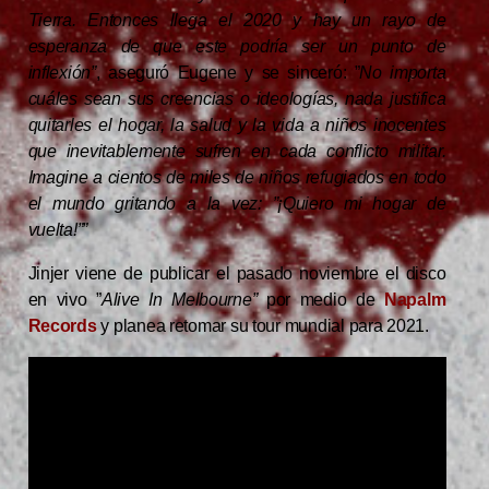
Tierra. Entonces llega el 2020 y hay un rayo de
esperanza de que este podría ser un punto de
inflexión”
, aseguró Eugene y se sinceró: ”
No importa
cuáles sean sus creencias o ideologías, nada justifica
quitarles el hogar, la salud y la vida a niños inocentes
que inevitablemente sufren en cada conflicto militar.
Imagine a cientos de miles de niños refugiados en todo
el mundo gritando a la vez: ”¡Quiero mi hogar de
vuelta!””
Jinjer viene de publicar el pasado noviembre el disco
en vivo ”
Alive In Melbourne”
por medio de
Napalm
Records
y planea retomar su tour mundial para 2021.