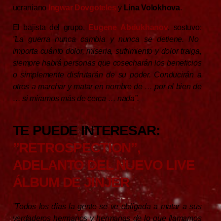
ucraniano
Ingwar Dovgoteles
y
Lina
Volokhova
.
El bajista del grupo,
Eugene
Abdukhanov
, sostuvo:
”La guerra nunca cambia y nunca se detiene. No
importa cuánto dolor, miseria, sufrimiento y dolor traiga,
siempre habrá personas que cosecharán los beneficios
o simplemente disfrutarán de su poder. Conducirán a
otros a marchar y matar en nombre de … por el bien de
… si miramos más de cerca … nada”.
TE PUEDE INTERESAR:
”RETROSPECTION”,
ADELANTO DEL NUEVO LIVE
ÁLBUM DE JINJER
”Todos los días la gente se ve obligada a matar a sus
verdaderos hermanos y hermanas de lo que llamamos