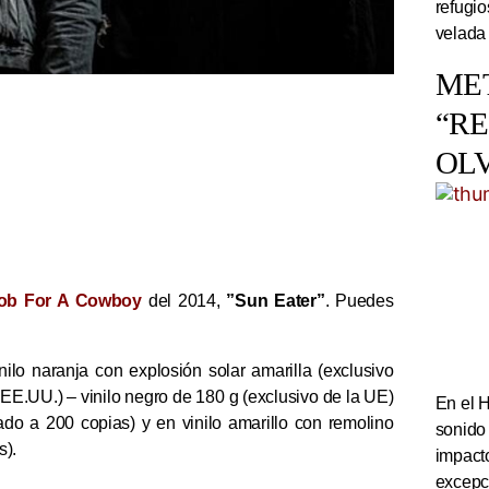
refugi
velada
ME
“R
OL
ob For A Cowboy
del 2014,
”Sun Eater”
. Puedes
nilo naranja con explosión solar amarilla (exclusivo
 EE.UU.) – vinilo negro de 180 g (exclusivo de la UE)
En el 
tado a 200 copias) y en vinilo amarillo con remolino
sonido
s).
impact
excepc