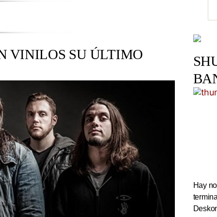
N VINILOS SU ÚLTIMO
SH
BA
Hay noc
termin
Deskom