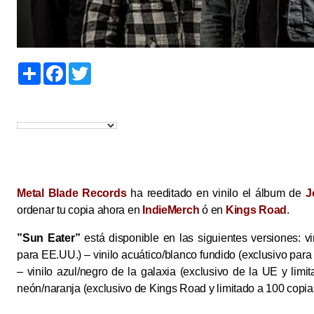
S
F
T
h
a
w
a
c
i
r
e
t
e
b
t
o
e
o
r
k
Metal Blade Records
ha reeditado en vinilo el álbum de
J
ordenar tu copia ahora en
IndieMerch
ó en
Kings Road
.
”Sun Eater”
está disponible en las siguientes versiones: vi
para EE.UU.) – vinilo acuático/blanco fundido (exclusivo para
– vinilo azul/negro de la galaxia (exclusivo de la UE y limi
neón/naranja (exclusivo de Kings Road y limitado a 100 copia