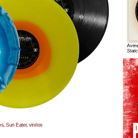
Aven
Stati
es
,
Sun Eater
,
vinilos