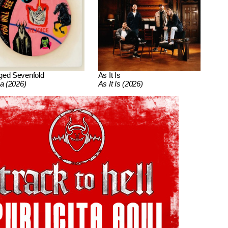
ged Sevenfold
As It Is
ca (2026)
As It Is (2026)