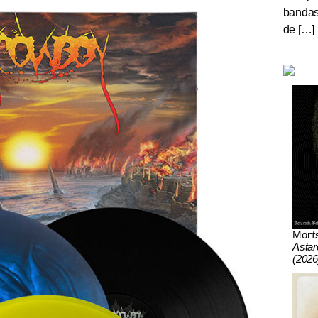
bandas 
de […]
Mont
Astar
(2026