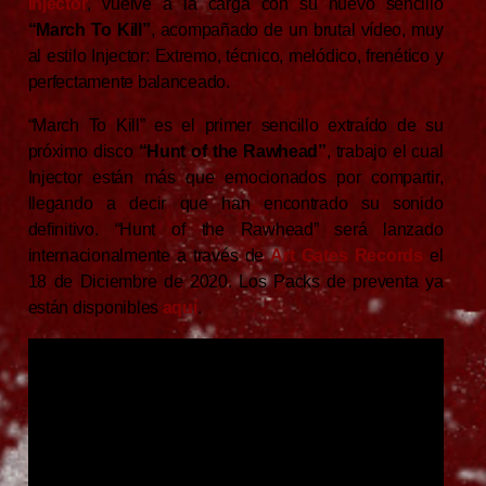
Injector
, vuelve a la carga con su nuevo sencillo
“March To Kill”
, acompañado de un brutal vídeo, muy
al estilo Injector: Extremo, técnico, melódico, frenético y
perfectamente balanceado.
“March To Kill” es el primer sencillo extraído de su
próximo disco
“Hunt of the Rawhead”
, trabajo el cual
Injector están más que emocionados por compartir,
llegando a decir que han encontrado su sonido
definitivo. “Hunt of the Rawhead” será lanzado
internacionalmente a través de
Art Gates Records
el
18 de Diciembre de 2020. Los Packs de preventa ya
están disponibles
aquí
.