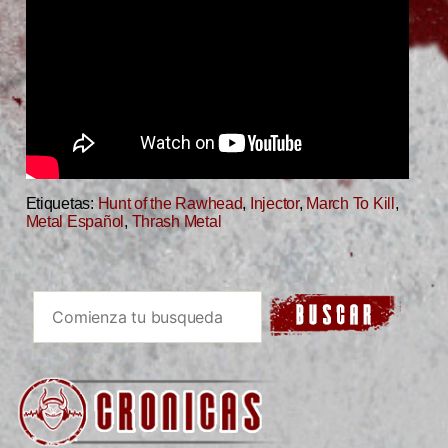
Etiquetas:
Hunt of the Rawhead
,
Injector
,
March To Kill
,
Metal Español
,
Thrash Metal