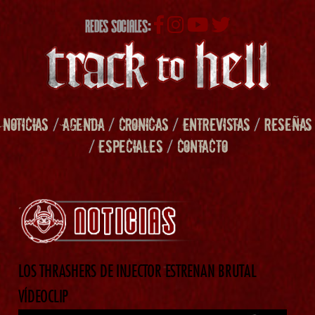
REDES SOCIALES:
NOTICIAS
/
AGENDA
/
CRONICAS
/
ENTREVISTAS
/
RESEÑAS
/
ESPECIALES
/
CONTACTO
LOS THRASHERS DE INJECTOR ESTRENAN BRUTAL
VÍDEOCLIP