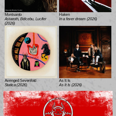
Montsanto
Haken
Astaroth, Bélcebu, Lucifer
In a fever dream (2026)
(2026)
Avenged Sevenfold
As It Is
Statica (2026)
As It Is (2026)