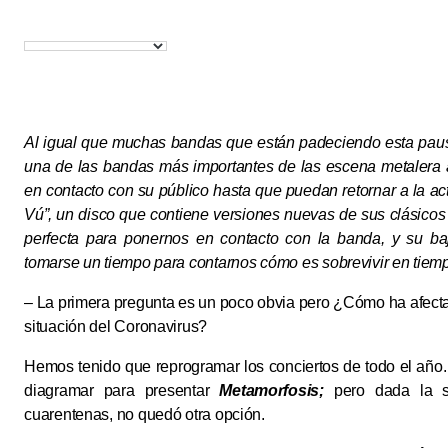
r
e
t
e
b
t
o
e
o
r
k
Al igual que muchas bandas que están padeciendo esta pausa
una de las bandas más importantes de las escena metalera 
en contacto con su público hasta que puedan retornar a la act
Vú”, un disco que contiene versiones nuevas de sus clásicos
perfecta para ponernos en contacto con la banda, y su ba
tomarse un tiempo para contarnos cómo es sobrevivir en tie
– La primera pregunta es un poco obvia pero ¿Cómo ha afecta
situación del Coronavirus
?
Hemos tenido que reprogramar los conciertos de todo el año
diagramar para presentar
Metamorfosis;
pero dada la s
cuarentenas, no quedó otra opción.