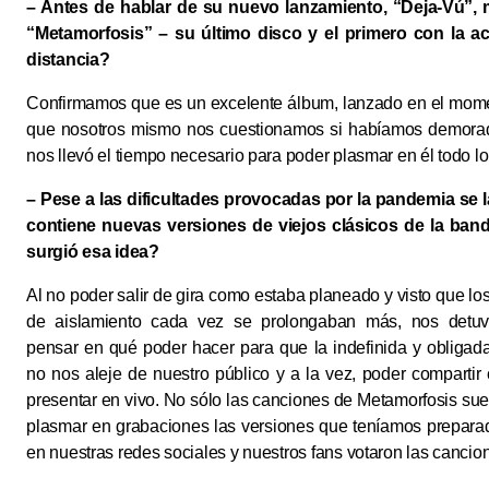
– Antes de hablar de su nuevo lanzamiento, “Deja-Vú”, 
“Metamorfosis” – su último disco y el primero con la a
distancia?
Confirmamos que es un excelente álbum, lanzado en el momen
que nosotros mismo nos cuestionamos si habíamos demorad
nos llevó el tiempo necesario para poder plasmar en él todo 
– Pese a las dificultades provocadas por la pandemia se l
contiene nuevas versiones de viejos clásicos de la ban
surgió esa idea?
Al no poder salir de gira como estaba planeado y visto que lo
de aislamiento cada vez se prolongaban más, nos detu
pensar en qué poder hacer para que la indefinida y obligad
no nos aleje de nuestro público y a la vez, poder compartir
presentar en vivo. No sólo las canciones de Metamorfosis s
plasmar en grabaciones las versiones que teníamos prepara
en nuestras redes sociales y nuestros fans votaron las cancio