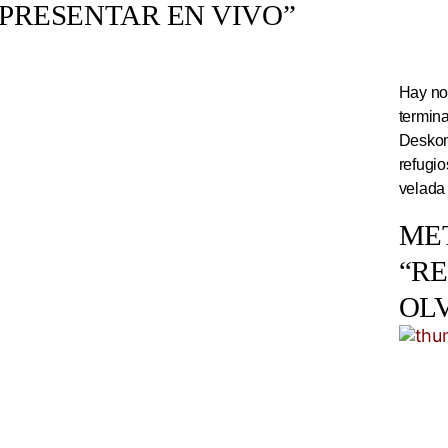
PRESENTAR EN VIVO”
Hay noc
termin
Deskom
refugi
velada
ME
“R
OL