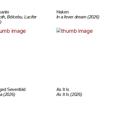
santo
Haken
oth, Bélcebu, Lucifer
In a fever dream (2026)
)
ged Sevenfold
As It Is
ca (2026)
As It Is (2026)