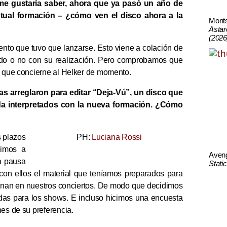
me gustaría saber, ahora que ya pasó un año de
ctual formación – ¿cómo ven el disco ahora a la
Mont
Astar
(2026
to que tuvo que lanzarse. Esto viene a colación de
o o no con su realización. Pero comprobamos que
lo que concierne al Helker de momento.
as arreglaron para editar “Deja-Vú”, un disco que
da interpretados con la nueva formación. ¿Cómo
s plazos
PH:
Luciana Rossi
vimos a
Aven
a pausa
Stati
 con ellos el material que teníamos preparados para
uenan en nuestros conciertos. De modo que decidimos
das para los shows. E incluso hicimos una encuesta
nes de su preferencia.