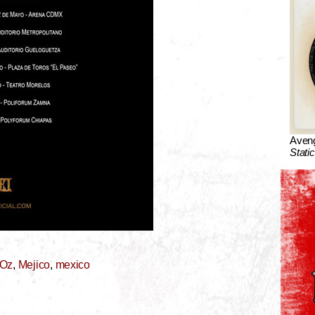
Aven
Stati
 Oz
,
Mejico
,
mexico