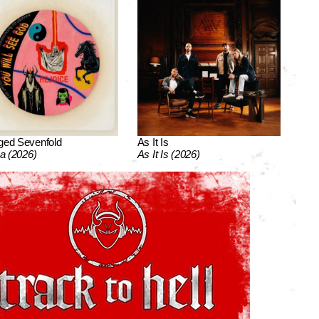
ged Sevenfold
As It Is
ca (2026)
As It Is (2026)