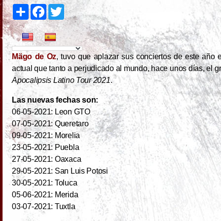
S
F
T
h
a
w
a
c
i
r
e
t
e
b
t
o
e
o
r
Mägo de Oz
, tuvo que aplazar sus conciertos de este año e
k
actual que tanto a perjudicado al mundo, hace unos días, el
Apocalipsis Latino Tour 2021
.
Las nuevas fechas son:
06-05-2021: Leon GTO
07-05-2021: Queretaro
09-05-2021: Morelia
23-05-2021: Puebla
27-05-2021: Oaxaca
29-05-2021: San Luis Potosi
30-05-2021: Toluca
05-06-2021: Merida
03-07-2021: Tuxtla