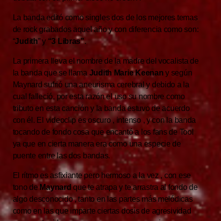
La banda editó como singles dos de los mejores temas
de rock grabados aquel año y con diferencia como son:
“
Judith
” y
“3 Libras”
.
La primera lleva el nombre de la madre del vocalista de
la banda que se llama
Judith Marie Keenan
y según
Maynard sufrió una aneurisma cerebral y debido a la
cual falleció, por esta razón el uso su nombre como
tributo en esta canción y la banda estuvo de acuerdo
con él. El videoclip es oscuro , intenso , y con la banda
tocando de fondo cosa que encantó a los fans de Tool
ya que en cierta manera era como una especie de
puente entre las dos bandas.
El rítmo es asfixiante pero hermoso a la vez , con ese
tono de
Maynard
que te atrapa y te arrastra al fondo de
algo desconocido , tanto en las partes más melódicas
como en las que imparte ciertas dosis de agresividad