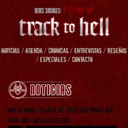
REDES SOCIALES:
NOTICIAS
/
AGENDA
/
CRONICAS
/
ENTREVISTAS
/
RESEÑAS
/
ESPECIALES
/
CONTACTO
MER DE NOMS: 20 AÑOS DEL DISCO QUE PROBÓ QUE
HABÍA VIDA MÁS ALLÁ DE TOOL.