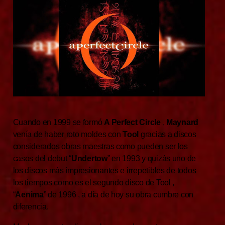
Cuando en 1999 se formó
A Perfect Circle
,
Maynard
venía de haber roto moldes con
Tool
gracias a discos
considerados obras maestras como pueden ser los
casos del debut “
Undertow
” en 1993 y quizás uno de
los discos más impresionantes e irrepetibles de todos
los tiempos como es el segundo disco de Tool ,
“
Aenima
” de 1996 , a día de hoy su obra cumbre con
diferencia.