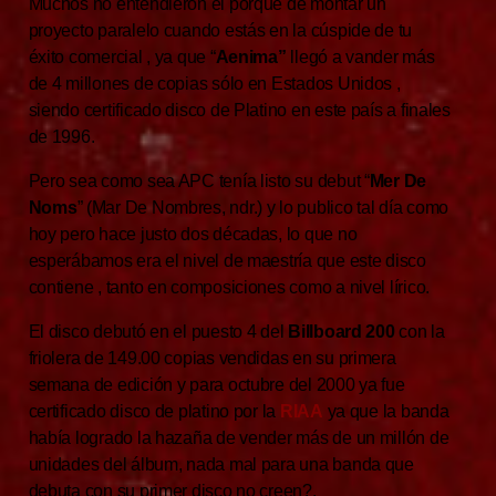
Muchos no entendieron el porque de montar un
proyecto paralelo cuando estás en la cúspide de tu
éxito comercial , ya que “
Aenima”
llegó a vander más
de 4 millones de copias sólo en Estados Unidos ,
siendo certificado disco de Platino en este país a finales
de 1996.
Pero sea como sea APC tenía listo su debut “
Mer De
Noms
” (Mar De Nombres, ndr.) y lo publico tal día como
hoy pero hace justo dos décadas, lo que no
esperábamos era el nivel de maestría que este disco
contiene , tanto en composiciones como a nivel lírico.
El disco debutó en el puesto 4 del
Billboard 200
con la
friolera de 149.00 copias vendidas en su primera
semana de edición y para octubre del 2000 ya fue
certificado disco de platino por la
RIAA
ya que la banda
había logrado la hazaña de vender más de un millón de
unidades del álbum, nada mal para una banda que
debuta con su primer disco no creen?.