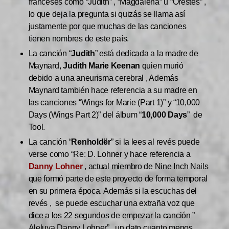
franceses como “Judith” , “Magdalena” u “Orestes” ,
lo que deja la pregunta si quizás se llama así
justamente por que muchas de las canciones
tienen nombres de este país.
La canción “
Judith
” está dedicada a la madre de
Maynard,
Judith Marie Keenan
quien murió
debido a una aneurisma cerebral , Además
Maynard también hace referencia a su madre en
las canciones “Wings for Marie (Part 1)” y “10,000
Days (Wings Part 2)” del álbum “
10,000 Days
”
de
Tool.
La canción “
Renholdër
” si la lees al revés puede
verse como “Re: D. Lohner y hace referencia a
Danny Lohner
, actual miembro de Nine Inch Nails
que formó parte de este proyecto de forma temporal
en su primera época. Además si la escuchas del
revés , se puede escuchar una extraña voz que
dice a los 22 segundos de empezar la canción ”
Aleluya Danny Lohner” , un dato cuanto menos