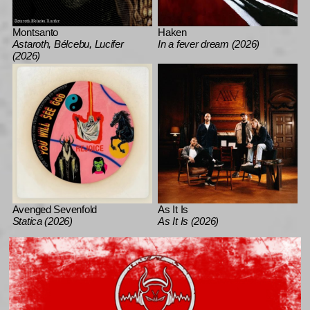
Montsanto
Haken
Astaroth, Bélcebu, Lucifer
In a fever dream (2026)
(2026)
Avenged Sevenfold
As It Is
Statica (2026)
As It Is (2026)