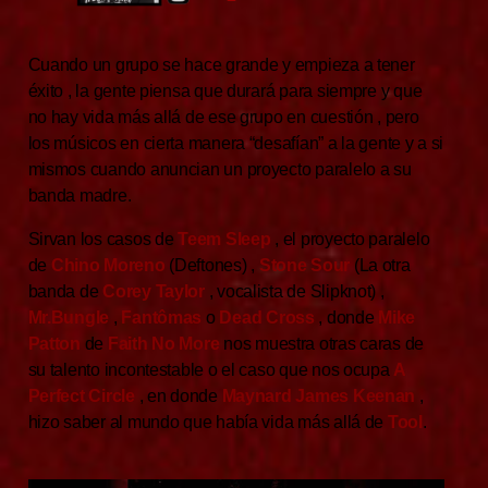
Cuando un grupo se hace grande y empieza a tener
éxito , la gente piensa que durará para siempre y que
no hay vida más allá de ese grupo en cuestión , pero
los músicos en cierta manera “desafían” a la gente y a si
mismos cuando anuncian un proyecto paralelo a su
banda madre.
Sirvan los casos de
Teem Sleep
, el proyecto paralelo
de
Chino Moreno
(Deftones) ,
Stone Sour
(La otra
banda de
Corey Taylor
, vocalista de Slipknot) ,
Mr.Bungle
,
Fantômas
o
Dead Cross
, donde
Mike
Patton
de
Faith No More
nos muestra otras caras de
su talento incontestable o el caso que nos ocupa
A
Perfect Circle
, en donde
Maynard James Keenan
,
hizo saber al mundo que había vida más allá de
Tool
.