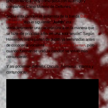
pero contenida , muy como pasa con su amigo y
compañero Chino Moreno de Deftones.
Sobre esta canción el guitarrista de la banda
Billy
Howerdel
dijo lo siguiente: “
Judith
” era
verdaderamente una canción única en la manera que
se hizo -de principio a fin- en una sola sesión”. Según
Howerdel, había partes de Judith ya terminadas antes
de conocer al vocalista
Maynard James Keenan
, pero
cuando Keenan se unió, la canción se volvió más
contundente.
Y así podemos definirla: Oscura , hermosa , intensa y
contundente.