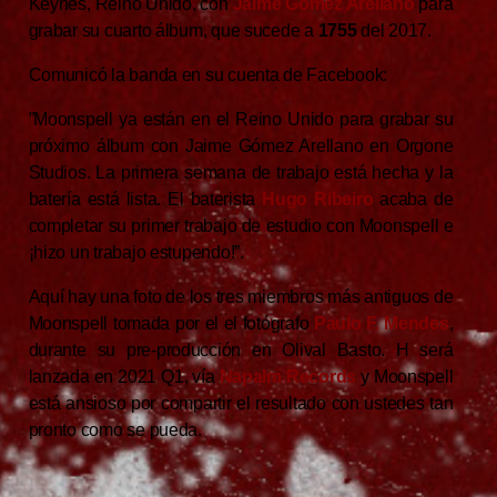
Keynes, Reino Unido, con
Jaime Gomez Arellano
para
grabar su cuarto álbum, que sucede a
1755
del 2017.
Comunicó la banda en su cuenta de Facebook:
”Moonspell ya están en el Reino Unido para grabar su
próximo álbum con Jaime Gómez Arellano en Orgone
Studios. La primera semana de trabajo está hecha y la
batería está lista. El baterista
Hugo Ribeiro
acaba de
completar su primer trabajo de estudio con Moonspell e
¡hizo un trabajo estupendo!”.
Aquí hay una foto de los tres miembros más antiguos de
Moonspell tomada por el el fotógrafo
Paulo F. Mendes
,
durante su pre-producción en Olival Basto. H será
lanzada en 2021 Q1, vía
Napalm Records
y Moonspell
está ansioso por compartir el resultado con ustedes tan
pronto como se pueda.