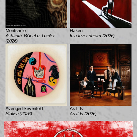
Montsanto
Haken
Astaroth, Bélcebu, Lucifer
In a fever dream (2026)
(2026)
Avenged Sevenfold
As It Is
Statica (2026)
As It Is (2026)