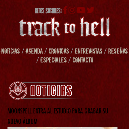
REDES SOCIALES:
NOTICIAS
/
AGENDA
/
CRONICAS
/
ENTREVISTAS
/
RESEÑAS
/
ESPECIALES
/
CONTACTO
MOONSPELL ENTRA AL ESTUDIO PARA GRABAR SU
NUEVO ÁLBUM