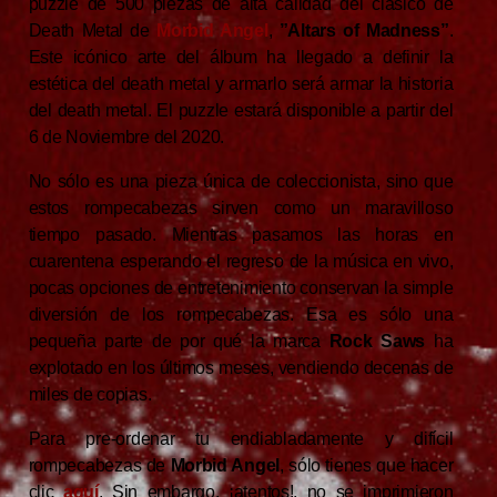
puzzle de 500 piezas de alta calidad del clásico de
Death Metal de
Morbid Angel
,
”Altars of Madness”
.
Este icónico arte del álbum ha llegado a definir la
estética del death metal y armarlo será armar la historia
del death metal. El puzzle estará disponible a partir del
6 de Noviembre del 2020.
No sólo es una pieza única de coleccionista, sino que
estos rompecabezas sirven como un maravilloso
tiempo pasado. Mientras pasamos las horas en
cuarentena esperando el regreso de la música en vivo,
pocas opciones de entretenimiento conservan la simple
diversión de los rompecabezas. Esa es sólo una
pequeña parte de por qué la marca
Rock Saws
ha
explotado en los últimos meses, vendiendo decenas de
miles de copias.
Para pre-ordenar tu endiabladamente y difícil
rompecabezas de
Morbid Angel
, sólo tienes que hacer
clic
aquí
. Sin embargo, ¡atentos!, no se imprimieron