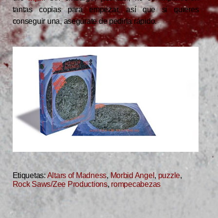
tantas copias para empezar, así que si quieres
conseguir una, asegúrate de pedirla rápido.
Etiquetas:
Altars of Madness
,
Morbid Angel
,
puzzle
,
Rock Saws/Zee Productions
,
rompecabezas