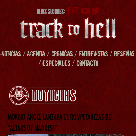
REDES SOCIALES:
NOTICIAS
/
AGENDA
/
CRONICAS
/
ENTREVISTAS
/
RESEÑAS
/
ESPECIALES
/
CONTACTO
MORBID ANGEL LANZARÁ EL ROMPECABEZAS DE
”ALTARS OF MADNESS”