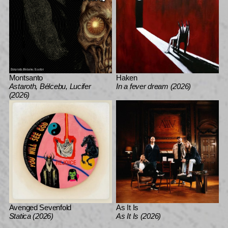
Montsanto
Haken
Astaroth, Bélcebu, Lucifer
In a fever dream (2026)
(2026)
Avenged Sevenfold
As It Is
Statica (2026)
As It Is (2026)