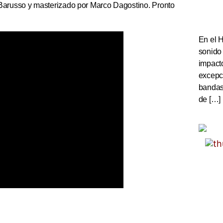
 Barusso y masterizado por Marco Dagostino. Pronto
En el 
sonido
impact
excepc
bandas 
de […]