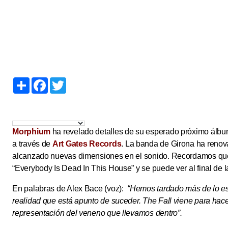
S
F
T
h
a
w
a
c
i
r
e
t
e
b
t
o
e
o
r
Morphium
ha revelado detalles de su esperado próximo álbum
k
a través de
Art Gates Records
. La banda de Girona ha renov
alcanzado nuevas dimensiones en el sonido. Recordamos que y
“Everybody Is Dead In This House” y se puede ver al final de l
En palabras de Alex Bace (voz):
“Hemos tardado más de lo esp
realidad que está apunto de suceder. The Fall viene para hac
representación del veneno que llevamos dentro”.