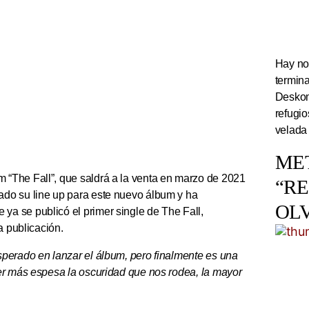
Hay noc
termin
Deskom
refugi
velada
ME
 “The Fall”, que saldrá a la venta en marzo de 2021
“R
ado su line up para este nuevo álbum y ha
OL
a se publicó el primer single de The Fall,
a publicación.
erado en lanzar el álbum, pero finalmente es una
er más espesa la oscuridad que nos rodea, la mayor