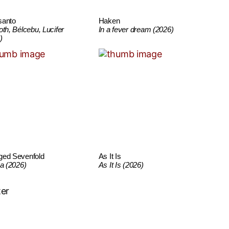
santo
Haken
oth, Bélcebu, Lucifer
In a fever dream (2026)
)
ged Sevenfold
As It Is
ca (2026)
As It Is (2026)