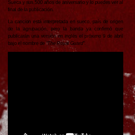
Sueca y sus 500 años de aniversario y lo puedes ver al
final de la publicación.
La cancion está interpretada en sueco, país de origen
de la agrupación, pero la banda ya confirmó que
publicarán una versión en inglés el próximo 9 de abril
bajo el nombre de
“The Royal Guard”
.