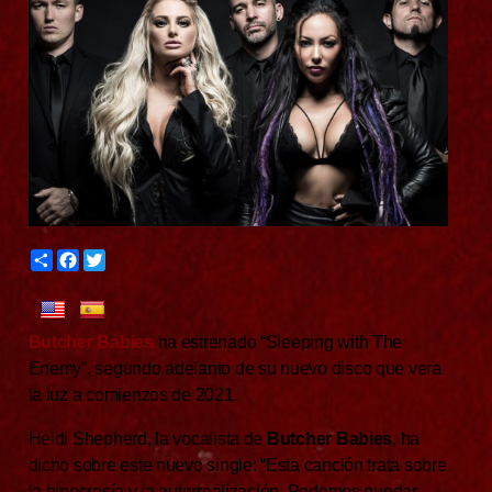
S
F
T
h
a
w
a
c
i
r
e
t
e
b
t
Butcher Babies
ha estrenado “Sleeping with The
o
e
o
r
Enemy”, segundo adelanto de su nuevo disco que vera
k
la luz a comienzos de 2021.
Heidi Shepherd, la vocalista de
Butcher Babies
, ha
dicho sobre este nuevo single: “Esta canción trata sobre
la hipocresía y la autorrealización. Podemos quedar