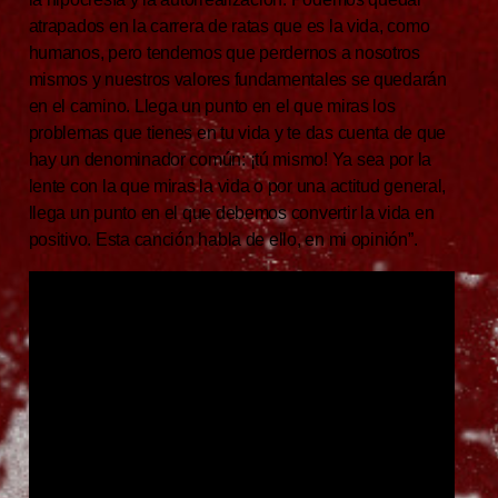
atrapados en la carrera de ratas que es la vida, como
humanos, pero tendemos que perdernos a nosotros
mismos y nuestros valores fundamentales se quedarán
en el camino. Llega un punto en el que miras los
problemas que tienes en tu vida y te das cuenta de que
hay un denominador común: ¡tú mismo! Ya sea por la
lente con la que miras la vida o por una actitud general,
llega un punto en el que debemos convertir la vida en
positivo. Esta canción habla de ello, en mi opinión”.