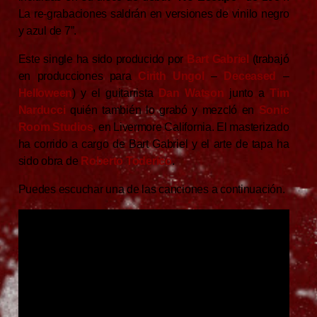
La re-grabaciones saldrán en versiones de vinilo negro
y azul de 7”.
Este single ha sido producido por
Bart Gabriel
(trabajó
en producciones para
Cirith Ungol
–
Deceased
–
Helloween
) y el guitarrista
Dan Watson
junto a
Tim
Narducci
quién también lo grabó y mezcló en
Sonic
Room Studios
, en Livermore California. El masterizado
ha corrido a cargo de Bart Gabriel y el arte de tapa ha
sido obra de
Roberto Toderico
.
Puedes escuchar una de las canciones a continuación.