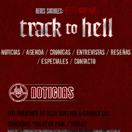
REDES SOCIALES:
NOTICIAS
/
AGENDA
/
CRONICAS
/
ENTREVISTAS
/
RESEÑAS
/
ESPECIALES
/
CONTACTO
LOS THRASHER DE HEXX VUELVEN A GRABAR LAS
CANCIONES “NIGHT OF PAIN / TERROR”