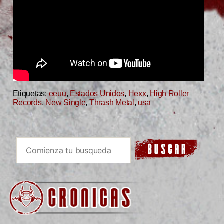
Etiquetas:
eeuu
,
Estados Unidos
,
Hexx
,
High Roller
Records
,
New Single
,
Thrash Metal
,
usa