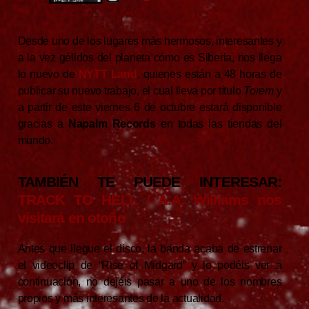
Desde uno de los lugares más hermosos, interesantes y
a la vez gélidos del planeta como es Siberia, nos llega
lo nuevo de
NYTT Land
, quienes están a 48 horas de
publicar su nuevo trabajo, el cual lleva por título
Torem
y
a partir de este viernes 6 de octubre estará disponible
gracias a
Napalm Records
en todas las tiendas del
mundo.
TAMBIÉN TE PUEDE INTERESAR:
TRACK TO HELL / A.A. Williams nos
visitará en otoño
Antes que llegue el disco, la banda acaba de estrenar
el videoclip de “Rise of Midgard” y lo podéis ver a
continuación, no dejéis pasar a uno de los nombres
propios y más interesantes de la actualidad.