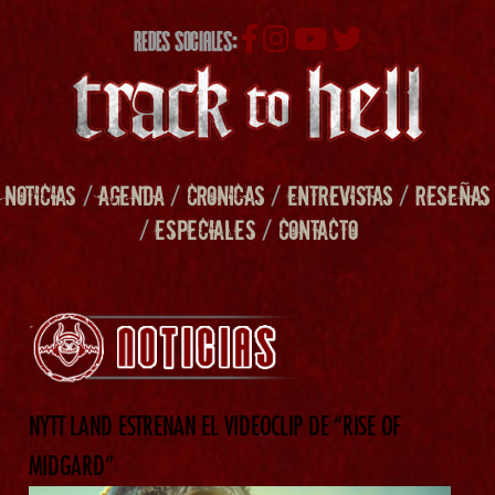
REDES SOCIALES:
NOTICIAS
/
AGENDA
/
CRONICAS
/
ENTREVISTAS
/
RESEÑAS
/
ESPECIALES
/
CONTACTO
NYTT LAND ESTRENAN EL VIDEOCLIP DE “RISE OF
MIDGARD”