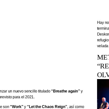
Hay noc
termin
Deskom
refugi
velada
ME
“R
OL
nzar un nuevo sencillo titulado
“Breathe again”
y
previsto para el 2021.
que son
“Work”
y
“Let the Chaos Reign”
, así como