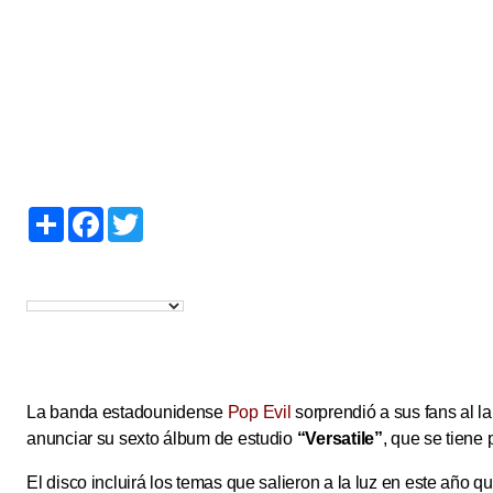
S
F
T
h
a
w
a
c
i
r
e
t
e
b
t
o
e
o
r
k
La banda estadounidense
Pop Evil
sorprendió a sus fans al la
anunciar su sexto álbum de estudio
“Versatile”
, que se tiene 
El disco incluirá los temas que salieron a la luz en este año 