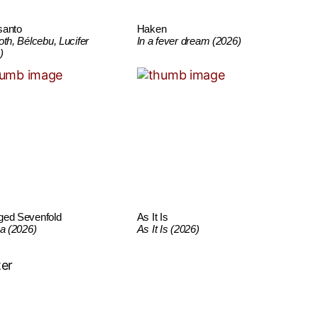
santo
Haken
oth, Bélcebu, Lucifer
In a fever dream (2026)
)
ged Sevenfold
As It Is
ca (2026)
As It Is (2026)