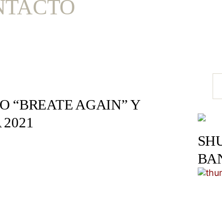
NTACTO
LO “BREATE AGAIN” Y
2021
SH
BA