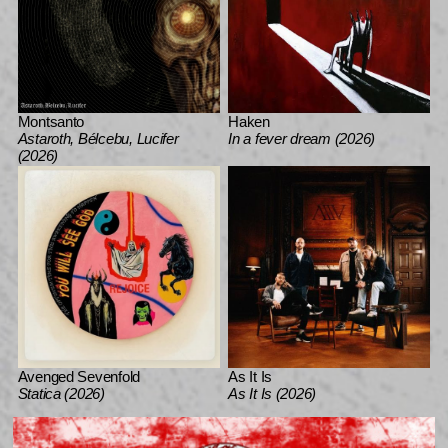
Montsanto
Haken
Astaroth, Bélcebu, Lucifer
In a fever dream (2026)
(2026)
Avenged Sevenfold
As It Is
Statica (2026)
As It Is (2026)