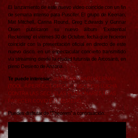
El lanzamiento de este nuevo video coincide con un fin
de semana intenso para Puscifer. El grupo de Keenan,
Mat Mitchell, Carina Round, Greg Edwards y Gunnar
Olsen publicaron su nuevo álbum ‘Existential
Reckoning’ el viernes 30 de Octubre, fecha que hicieron
coincidir con la presentación oficial en directo de este
nuevo disco, en un espectacular concierto transmitido
vía streaming desde la ciudad futurista de Arcosanti, en
pleno Desierto de Arizona.
Te puede interesar:
JAMES MAYNARD KEENAN
(TOOL, A PERFECT CIRCLE, PUSCIFER) LUCHA
CONTRA LAS SECUELAS PULMONARES TRAS
PADECER COVID EN FEBRERO
Puedes disfrutar de “Theorem” a continuación: