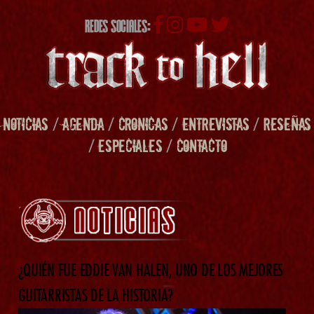
REDES SOCIALES:
NOTICIAS
/
AGENDA
/
CRONICAS
/
ENTREVISTAS
/
RESEÑAS
/
ESPECIALES
/
CONTACTO
¿QUIÉN FUE EDDIE VAN HALEN, UNO DE LOS MEJORES
GUITARRISTAS DE LA HISTORIA?