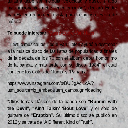
guitarra debe ser melodía, velocidad y gusto. Y algo
más importante: debe tener emoción”, declaró Eddie
Van Halen en una entrevista para la famosa revista de
música.
Te puede interesar:
Muere Eddie Van Halen
El estilo musical de Eddie Van Halen ayudó a destronar
a la música disco de las listas de popularidad a finales
de la década de los 70 con el álbum debut homónimo
de la banda, y más tarde con su disco “1984”, el cual
contiene los éxitos de “Jump” y “Panama”.
https://www.instagram.com/p/BUIJgAcl1cA/?
utm_source=ig_embed&utm_campaign=loading
“Otros temas clásicos de la banda son
“Runnin’ with
the Devil”
,
“Ain’t Talkin’ ‘Bout Love”
y el solo de
guitarra de
“Eruption”.
Su último disco se publicó en
2012 y se trata de “A Different Kind of Truth”.