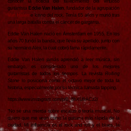
conocer la noticia del fallecimiento del virtuoso
guitarrista
Eddie Van Halen
, fundador de la agrupación
Van Halen
e ícono del rock. Tenía 65 años y murió tras
una larga batalla contra el cáncer de garganta.
Eddie Van Halen nació en Ámsterdam en 1955. En los
años 70 fundó la banda, que lleva su apellido, junto con
su hermano Alex, la cual cobró fama rápidamente.
Eddie Van Halen jamás aprendió a leer música, sin
embargo, es considerado uno de los mejores
guitarristas de todos los tiempos. La revista
Rolling
Stone
lo posiciona como el octavo mejor de toda la
historia, especialmente por su técnica llamada tapping.
https://www.instagram.com/p/B_8hXU9ACz2/
“No sé una mierda sobre escalas o teoría musical. No
quiero que me vean como la guitarra más rápida de la
ciudad. Mi influencia es el rock and roll y el blues. la