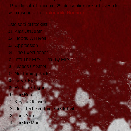
LP y digital el próximo 25 de septiembre a través del
sello discográfico
Listenable Records
.
Este será el tracklist:
01. Kiss Of Death
02. Heads Will Roll
03. Oppression
04. The Executioner
05. Into The Fire – Trial By Fire
06. Blades Of Steel
07. No Turning Back
08. Break Free
09. Pull The Trigger
10. The Ritual
11. Key To Oblivion
12. Hear Evil See Evil Speak Evil
13. Fuck You
14. The Ice Man