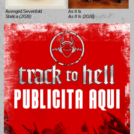
Avenged Sevenfold
As It Is
Statica (2026)
As It Is (2026)