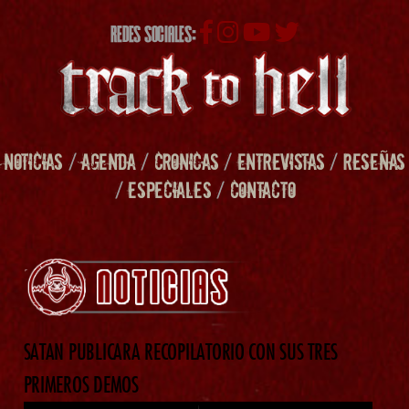
REDES SOCIALES:
NOTICIAS
/
AGENDA
/
CRONICAS
/
ENTREVISTAS
/
RESEÑAS
/
ESPECIALES
/
CONTACTO
SATAN PUBLICARA RECOPILATORIO CON SUS TRES
PRIMEROS DEMOS