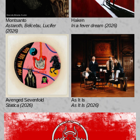
Montsanto
Haken
Astaroth, Bélcebu, Lucifer
In a fever dream (2026)
(2026)
Avenged Sevenfold
As It Is
Statica (2026)
As It Is (2026)