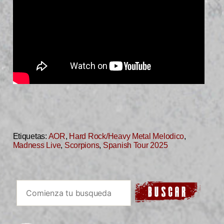
Etiquetas:
AOR
,
Hard Rock/Heavy Metal Melodico
,
Madness Live
,
Scorpions
,
Spanish Tour 2025