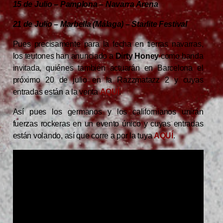
15 de Julio – Pamplona – Navarra Arena
21 de Julio – Marbella (Málaga) – Starlite Festival
Pues precisamente para la fecha en tierras navarras,
los teutones han anunciado a
Dirty Honey
como banda
invitada, quiénes también actuarán en Barcelona el
próximo 20 de julio en la Razzmatazz 2 y cuyas
entradas están a la venta
AQUÍ
.
Así pues los germanos y los californianos unirán
fuerzas rockeras en un evento único y cuyas entradas
están volando, así que corre a por la tuya
AQUÍ
.