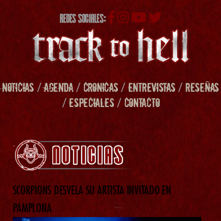
REDES SOCIALES:
NOTICIAS
/
AGENDA
/
CRONICAS
/
ENTREVISTAS
/
RESEÑAS
/
ESPECIALES
/
CONTACTO
SCORPIONS DESVELA SU ARTISTA INVITADO EN
PAMPLONA