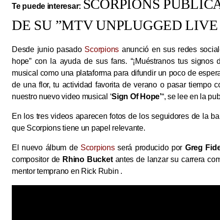
SCORPIONS PUBLICA
Te puede interesar:
DE SU ”MTV UNPLUGGED LIVE 
Desde junio pasado
Scorpions
anunció en sus redes sociale
hope” con la ayuda de sus fans. “¡Muéstranos tus signos
musical como una plataforma para difundir un poco de espera
de una flor, tu actividad favorita de verano o pasar tiempo c
nuestro nuevo video musical ‘
Sign Of Hope’
“, se lee en la pu
En los tres videos aparecen fotos de los seguidores de la b
que Scorpions tiene un papel relevante.
El nuevo álbum de
Scorpions
será producido por
Greg Fid
compositor de
Rhino Bucket
antes de lanzar su carrera com
mentor temprano en Rick Rubin .