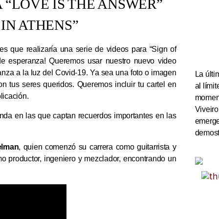
 “LOVE IS THE ANSWER”
IN ATHENS”
s que realizaría una serie de videos para “Sign of
 de esperanza! Queremos usar nuestro nuevo video
nza a la luz del Covid-19. Ya sea una foto o imagen
La últi
on tus seres queridos. Queremos incluir tu cartel en
al lím
blicación.
momento
Viveiro
anda en las que captan recuerdos importantes en las
emerge
demostr
elman
, quien comenzó su carrera como guitarrista y
o productor, ingeniero y mezclador, encontrando un