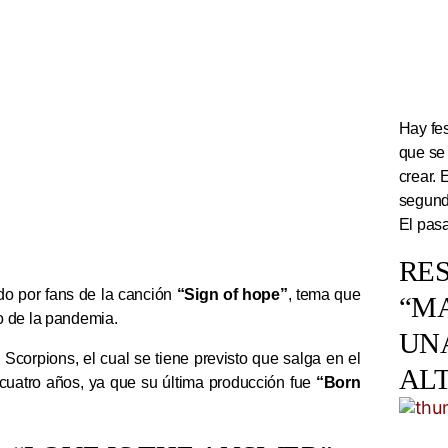
Hay fes
que se
crear. 
segundo
El pasa
RES
do por fans de la canción
“Sign of hope”
, tema que
“M
o de la pandemia.
UN
Scorpions, el cual se tiene previsto que salga en el
AL
 cuatro años, ya que su última producción fue
“Born