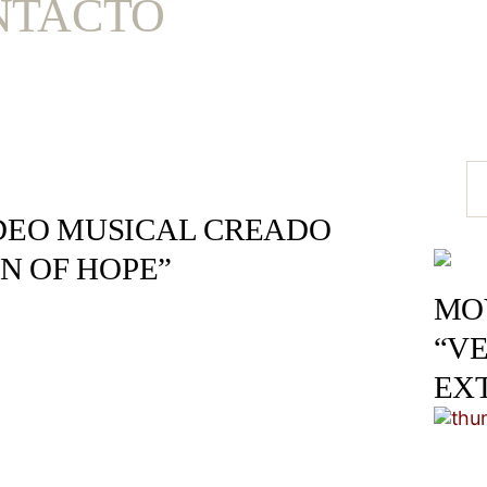
NTACTO
DEO MUSICAL CREADO
GN OF HOPE”
MOV
“VE
EX