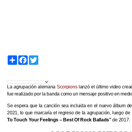
S
F
T
h
a
w
a
c
i
r
e
t
e
b
t
o
e
o
r
La agrupación alemana
Scorpions
lanzó el último video crea
k
fue realizado por la banda como un mensaje positivo en medi
Se espera que la canción sea incluida en el nuevo álbum de 
2021, lo que marcaría el regreso de la agrupación, luego de
To Touch Your Feelings – Best Of Rock Ballads”
de 2017.