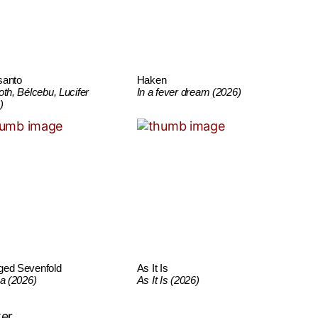
santo
Haken
oth, Bélcebu, Lucifer
In a fever dream (2026)
)
ged Sevenfold
As It Is
ca (2026)
As It Is (2026)