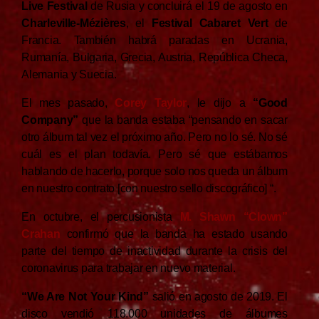
Live Festival
de Rusia y concluirá el 19 de agosto en
Charleville-Mézières
, el
Festival Cabaret Vert
de
Francia. También habrá paradas en Ucrania,
Rumanía, Bulgaria, Grecia, Austria, República Checa,
Alemania y Suecia.
El mes pasado,
Corey Taylor
, le dijo a
“Good
Company”
que la banda estaba “pensando en sacar
otro álbum tal vez el próximo año. Pero no lo sé. No sé
cuál es el plan todavía. Pero sé que estábamos
hablando de hacerlo, porque solo nos queda un álbum
en nuestro contrato [con nuestro sello discográfico] “.
En octubre, el percusionista
M. Shawn “Clown”
Crahan
confirmó que la banda ha estado usando
parte del tiempo de inactividad durante la crisis del
coronavirus para trabajar en nuevo material.
“We Are Not Your Kind”
salió en agosto de 2019. El
disco vendió 118.000 unidades de álbumes