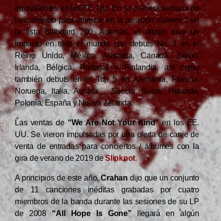
equivalentes en los EE. UU. En su primera semana de
lanzamiento para aterrizar en la posición número 1 en
la lista Billboard 200. Además, el álbum tuvo un
impacto en todo el mundo con debuts No. 1 en el
Reino Unido, México, Australia, Canadá, Japón,
Irlanda, Bélgica, Portugal y Finlandia, así como
también debuts en el Top 5 en Alemania, Francia,
Noruega, Italia, Austria. , Suecia, Suiza, Holanda,
Polonia, España y Nueva Zelanda.
Las ventas de
“We Are Not Your Kind”
en los EE.
UU. Se vieron impulsadas por una oferta de canje de
venta de entradas para conciertos / álbumes con la
gira de verano de 2019 de
Slipknot
.
A principios de este año,
Crahan
dijo que un conjunto
de 11 canciones inéditas grabadas por cuatro
miembros de la banda durante las sesiones de su LP
de 2008
“All Hope Is Gone”
llegará en algún