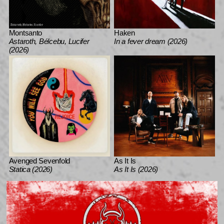
Montsanto
Haken
Astaroth, Bélcebu, Lucifer
In a fever dream (2026)
(2026)
Avenged Sevenfold
As It Is
Statica (2026)
As It Is (2026)