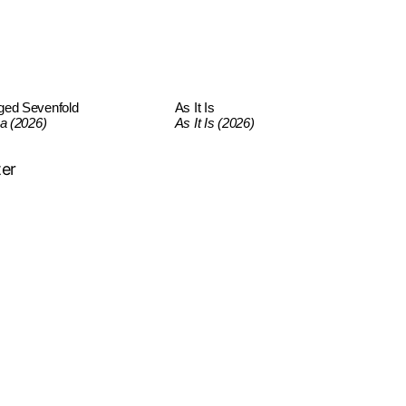
ged Sevenfold
As It Is
ca (2026)
As It Is (2026)