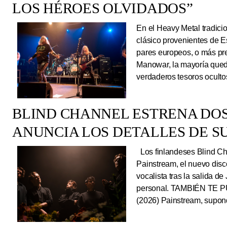
LOS HÉROES OLVIDADOS”
En el Heavy Metal tradici
clásico provenientes de E
pares europeos, o más pre
Manowar, la mayoría queda
verdaderos tesoros ocultos
BLIND CHANNEL ESTRENA DO
ANUNCIA LOS DETALLES DE S
Los finlandeses Blind Cha
Painstream, el nuevo dis
vocalista tras la salida d
personal. TAMBIÉN TE P
(2026) Painstream, supond