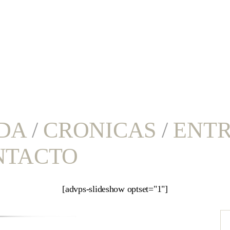
DA
/
CRONICAS
/
ENTR
NTACTO
[advps-slideshow optset="1"]