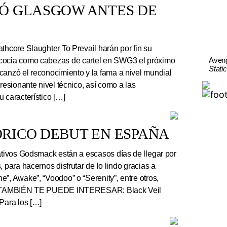
TÓ GLASGOW ANTES DE
thcore Slaughter To Prevail harán por fin su
Aven
cocia como cabezas de cartel en SWG3 el próximo
Stati
canzó el reconocimiento y la fama a nivel mundial
presionante nivel técnico, así como a las
 característico […]
RICO DEBUT EN ESPAÑA
tivos Godsmack están a escasos días de llegar por
, para hacernos disfrutar de lo lindo gracias a
”, Awake”, “Voodoo” o “Serenity”, entre otros,
r. TAMBIÉN TE PUEDE INTERESAR: Black Veil
Para los […]