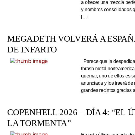
a ofrecer una mezcla perf
y nombres consolidados q
[…]
MEGADETH VOLVERÁ A ESPAÑA
DE INFARTO
Parece que la despedida d
thrash metal norteameric
quemar, uno de ellos es s
anunciada y los traerá de
grandes recintos gracias 
COPENHELL 2026 – DÍA 4: “EL
LA TORMENTA”
En esta última jornada de