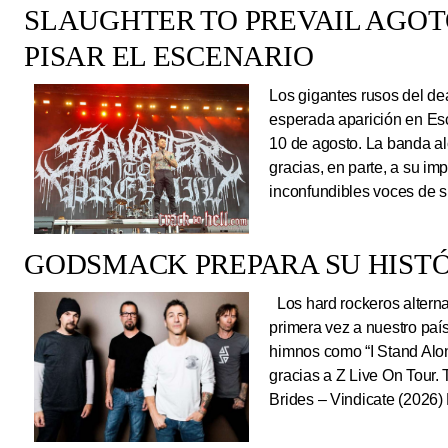
SLAUGHTER TO PREVAIL AGO
PISAR EL ESCENARIO
Los gigantes rusos del dea
esperada aparición en Es
10 de agosto. La banda al
gracias, en parte, a su im
inconfundibles voces de su
GODSMACK PREPARA SU HISTÓ
Los hard rockeros alterna
primera vez a nuestro país
himnos como “I Stand Alone
gracias a Z Live On Tou
Brides – Vindicate (2026) 