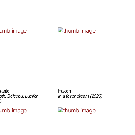
santo
Haken
oth, Bélcebu, Lucifer
In a fever dream (2026)
)