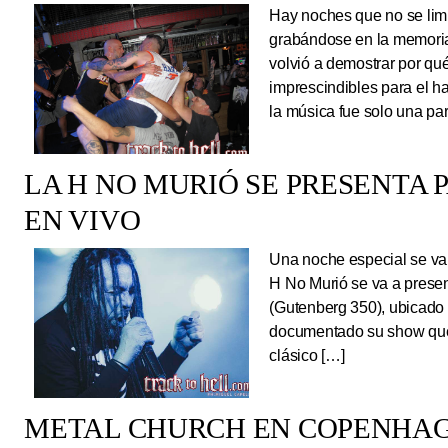
Hay noches que no se limi
grabándose en la memoria
volvió a demostrar por qué
imprescindibles para el 
la música fue solo una pa
LA H NO MURIÓ SE PRESENTA 
EN VIVO
Una noche especial se va 
H No Murió se va a presen
(Gutenberg 350), ubicado 
documentado su show que 
clásico […]
METAL CHURCH EN COPENHAG