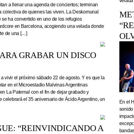
velada
tan a llenar una agenda de conciertos; terminan
 colectiva de quienes las viven. La Deskomunal
ME
 se ha convertido en uno de los refugios
“R
hardcore en Barcelona, acogiendo una velada donde
rte de una […]
OL
PARA GRABAR UN DISCO
a vivir el próximo sábado 22 de agosto. Y es que la
tar en el Microestadio Malvinas Argentinas
en La Paternal con el fin de dejar grabado y
celebrará el 35 aniversario de Ácido Argentino, un
En el 
sonido
impact
excepc
UE: “REINVINDICANDO A
bandas 