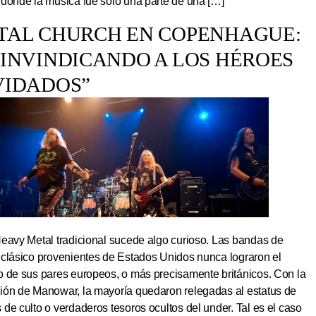
 donde la música fue solo una parte de una […]
TAL CHURCH EN COPENHAGUE:
EINVINDICANDO A LOS HÉROES
VIDADOS”
Heavy Metal tradicional sucede algo curioso. Las bandas de
 clásico provenientes de Estados Unidos nunca lograron el
o de sus pares europeos, o más precisamente británicos. Con la
ión de Manowar, la mayoría quedaron relegadas al estatus de
de culto o verdaderos tesoros ocultos del under. Tal es el caso