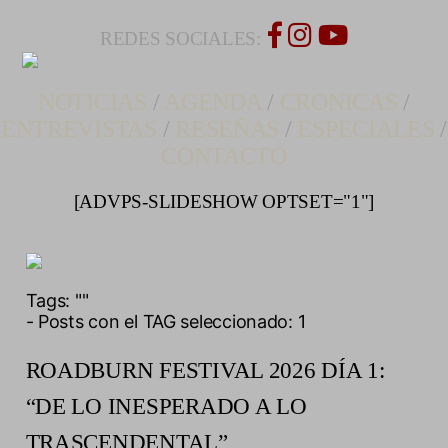
REDES SOCIALES:
NOTICIAS
/
AGENDA
/
CRONICAS
/
ENTREVISTAS
/
RESEÑAS
/
ESPECIALES
/
CONTACTO
[ADVPS-SLIDESHOW OPTSET="1"]
Tags:
""
- Posts con el TAG seleccionado: 1
ROADBURN FESTIVAL 2026 DÍA 1:
“DE LO INESPERADO A LO
TRASCENDENTAL”