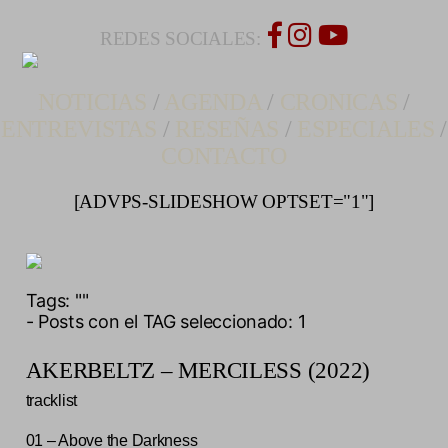
REDES SOCIALES:
NOTICIAS
/
AGENDA
/
CRONICAS
/
ENTREVISTAS
/
RESEÑAS
/
ESPECIALES
/
CONTACTO
[ADVPS-SLIDESHOW OPTSET="1"]
Tags:
""
- Posts con el TAG seleccionado: 1
AKERBELTZ – MERCILESS (2022)
tracklist
01 – Above the Darkness