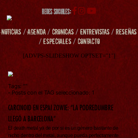
REDES SOCIALES:
NOTICIAS
/
AGENDA
/
CRONICAS
/
ENTREVISTAS
/
RESEÑAS
/
ESPECIALES
/
CONTACTO
[ADVPS-SLIDESHOW OPTSET="1"]
Tags:
""
- Posts con el TAG seleccionado: 1
CARCINOID EN ESPAI ZOWIE: “LA PODREDUMBRE
LLEGÓ A BARCELONA”
El death metal ya de por si es un género bastante de
nicho dentro del metal, aunque pueda perfectamente