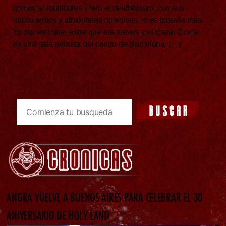
convocar multitudes. Pero el death/doom, con sus
ritmos lentos y atmósferas opresivas, lo es todavía más.
Es por eso que, entre que era jueves y el Espai Zowie
es una sala retirada del centro de Barcelona, […]
ANGRA VUELVE A BUENOS AIRES PARA CELEBRAR EL 30
ANIVERSARIO DE HOLY LAND