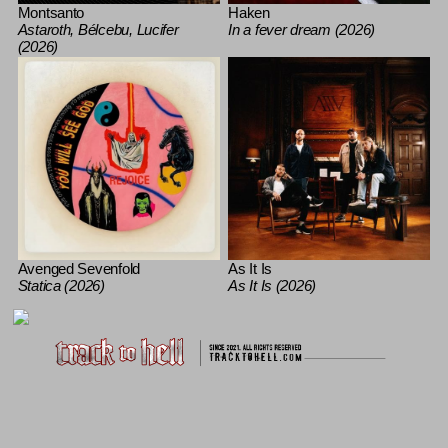
Montsanto
Haken
Astaroth, Bélcebu, Lucifer
In a fever dream (2026)
(2026)
Avenged Sevenfold
As It Is
Statica (2026)
As It Is (2026)