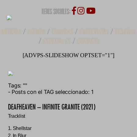
REDES SOCIALES:
NOTICIAS
/
AGENDA
/
CRONICAS
/
ENTREVISTAS
/
RESEÑAS
/
ESPECIALES
/
CONTACTO
[ADVPS-SLIDESHOW OPTSET="1"]
Tags:
""
- Posts con el TAG seleccionado: 1
DEAFHEAVEN – INFINITE GRANITE (2021)
Tracklist
1. Shellstar
2. In Blur