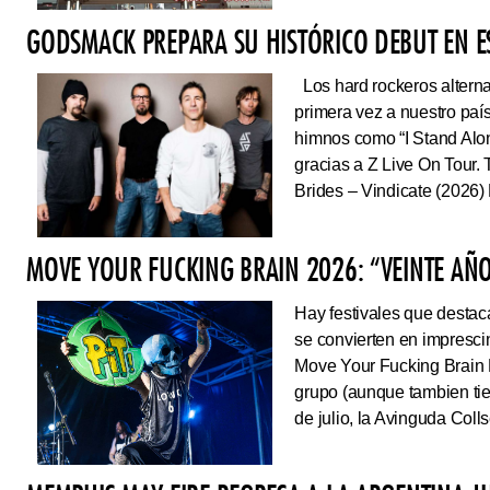
GODSMACK PREPARA SU HISTÓRICO DEBUT EN 
Los hard rockeros alterna
primera vez a nuestro país
himnos como “I Stand Alone
gracias a Z Live On Tou
Brides – Vindicate (2026) 
MOVE YOUR FUCKING BRAIN 2026: “VEINTE AÑO
Hay festivales que destac
se convierten en impresci
Move Your Fucking Brain 
grupo (aunque tambien tie
de julio, la Avinguda Coll