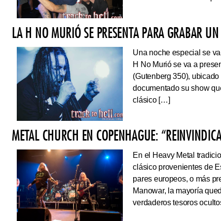
LA H NO MURIÓ SE PRESENTA PARA GRABAR UN 
Una noche especial se va 
H No Murió se va a presen
(Gutenberg 350), ubicado 
documentado su show que 
clásico […]
METAL CHURCH EN COPENHAGUE: “REINVINDIC
En el Heavy Metal tradici
clásico provenientes de E
pares europeos, o más pre
Manowar, la mayoría queda
verdaderos tesoros ocultos