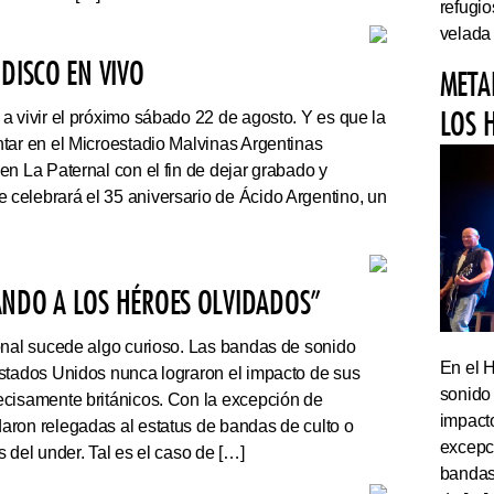
refugi
velada
DISCO EN VIVO
META
LOS 
a vivir el próximo sábado 22 de agosto. Y es que la
tar en el Microestadio Malvinas Argentinas
en La Paternal con el fin de dejar grabado y
celebrará el 35 aniversario de Ácido Argentino, un
ANDO A LOS HÉROES OLVIDADOS”
onal sucede algo curioso. Las bandas de sonido
En el 
stados Unidos nunca lograron el impacto de sus
sonido
cisamente británicos. Con la excepción de
impact
ron relegadas al estatus de bandas de culto o
excepc
 del under. Tal es el caso de […]
bandas 