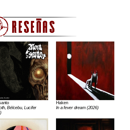
santo
Haken
oth, Bélcebu, Lucifer
In a fever dream (2026)
)