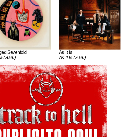
ged Sevenfold
As It Is
ca (2026)
As It Is (2026)