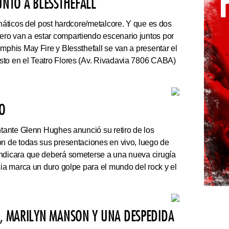
UNTO A BLESSTHEFALL
náticos del post hardcore/metalcore. Y que es dos
ro van a estar compartiendo escenario juntos por
mphis May Fire y Blessthefall se van a presentar el
sto en el Teatro Flores (Av. Rivadavia 7806 CABA)
VO
ntante Glenn Hughes anunció su retiro de los
ón de todas sus presentaciones en vivo, luego de
indicara que deberá someterse a una nueva cirugía
cia marca un duro golpe para el mundo del rock y el
N, MARILYN MANSON Y UNA DESPEDIDA