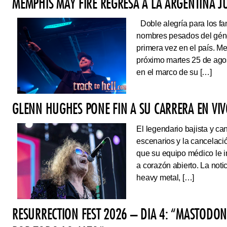
MEMPHIS MAY FIRE REGRESA A LA ARGENTINA J
Doble alegría para los fa
nombres pesados del géne
primera vez en el país. Me
próximo martes 25 de ago
en el marco de su […]
GLENN HUGHES PONE FIN A SU CARRERA EN VI
El legendario bajista y ca
escenarios y la cancelaci
que su equipo médico le 
a corazón abierto. La noti
heavy metal, […]
RESURRECTION FEST 2026 – DIA 4: “MASTODO