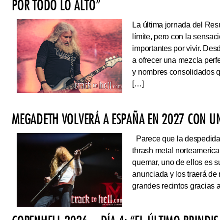
POR TODO LO ALTO”
La última jornada del Resu
límite, pero con la sens
importantes por vivir. Des
a ofrecer una mezcla perf
y nombres consolidados q
[…]
MEGADETH VOLVERÁ A ESPAÑA EN 2027 CON UN
Parece que la despedida d
thrash metal norteameric
quemar, uno de ellos es s
anunciada y los traerá de
grandes recintos gracias 