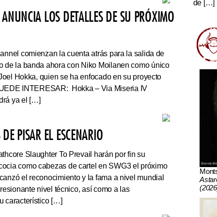
de […]
 ANUNCIA LOS DETALLES DE SU PRÓXIMO
nnel comienzan la cuenta atrás para la salida de
co de la banda ahora con Niko Moilanen como único
e Joel Hokka, quien se ha enfocado en su proyecto
UEDE INTERESAR: Hokka – Via Miseria IV
rá ya el […]
DE PISAR EL ESCENARIO
thcore Slaughter To Prevail harán por fin su
cocia como cabezas de cartel en SWG3 el próximo
Mont
canzó el reconocimiento y la fama a nivel mundial
Astar
(2026
presionante nivel técnico, así como a las
 característico […]