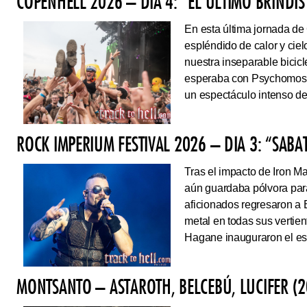
COPENHELL 2026 – DÍA 4: “EL ÚLTIMO BRINDIS
En esta última jornada de
espléndido de calor y cie
nuestra inseparable bicicl
esperaba con Psychomoshe
un espectáculo intenso de
ROCK IMPERIUM FESTIVAL 2026 – DIA 3: “SAB
Tras el impacto de Iron 
aún guardaba pólvora para 
aficionados regresaron a 
metal en todas sus vertie
Hagane inauguraron el esc
MONTSANTO – ASTAROTH, BELCEBÚ, LUCIFER (2