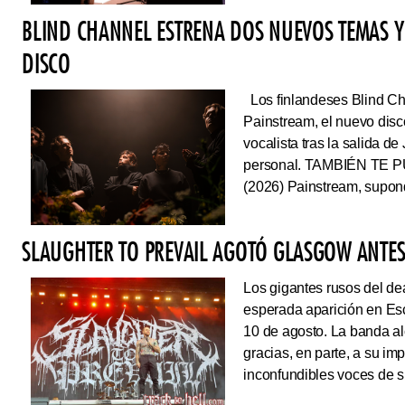
BLIND CHANNEL ESTRENA DOS NUEVOS TEMAS Y
DISCO
Los finlandeses Blind Cha
Painstream, el nuevo dis
vocalista tras la salida d
personal. TAMBIÉN TE P
(2026) Painstream, supond
SLAUGHTER TO PREVAIL AGOTÓ GLASGOW ANTES 
Los gigantes rusos del dea
esperada aparición en Es
10 de agosto. La banda al
gracias, en parte, a su im
inconfundibles voces de su