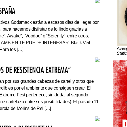
ESPAÑA
tivos Godsmack están a escasos días de llegar por
, para hacernos disfrutar de lo lindo gracias a
”, Awake”, “Voodoo” o “Serenity”, entre otros,
r. TAMBIÉN TE PUEDE INTERESAR: Black Veil
Aven
Para los […]
Stati
S DE RESISTENCIA EXTREMA”
an por sus grandes cabezas de cartel y otros que
ndibles por el ambiente que consiguen crear. El
Extreme Fest pertenece, sin duda, al segundo
ne cartelazo entre sus posibilidades). El pasado 11
serola de Molins de Rei […]