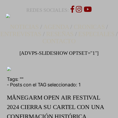
REDES SOCIALES:
NOTICIAS
/
AGENDA
/
CRONICAS
/
ENTREVISTAS
/
RESEÑAS
/
ESPECIALES
/
CONTACTO
[ADVPS-SLIDESHOW OPTSET="1"]
Tags:
""
- Posts con el TAG seleccionado: 1
MÅNEGARM OPEN AIR FESTIVAL
2024 CIERRA SU CARTEL CON UNA
CONFIRMACIÓN HISTÓRICA