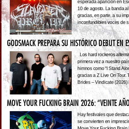
esperada aparición en Es
10 de agosto. La banda al
gracias, en parte, a su im
inconfundibles voces de su
GODSMACK PREPARA SU HISTÓRICO DEBUT EN 
Los hard rockeros alterna
primera vez a nuestro país
himnos como “I Stand Alone
gracias a Z Live On Tou
Brides – Vindicate (2026) 
MOVE YOUR FUCKING BRAIN 2026: “VEINTE AÑO
Hay festivales que destac
se convierten en impresci
Move Your Fucking Brain 