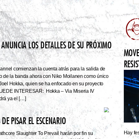
 ANUNCIA LOS DETALLES DE SU PRÓXIMO
MOVE
RESI
nnel comienzan la cuenta atrás para la salida de
co de la banda ahora con Niko Moilanen como único
e Joel Hokka, quien se ha enfocado en su proyecto
UEDE INTERESAR: Hokka – Via Miseria IV
rá ya el […]
DE PISAR EL ESCENARIO
Hay fes
thcore Slaughter To Prevail harán por fin su