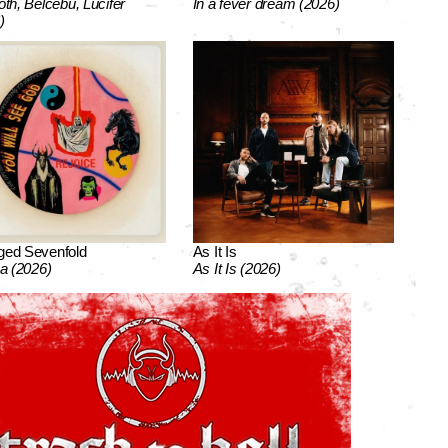
oth, Bélcebu, Lucifer
In a fever dream (2026)
)
ged Sevenfold
As It Is
ca (2026)
As It Is (2026)