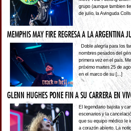
grupo (aunque tambien tie
de julio, la Avinguda Coll
MEMPHIS MAY FIRE REGRESA A LA ARGENTINA J
Doble alegría para los fa
nombres pesados del géne
primera vez en el país. Me
próximo martes 25 de ago
en el marco de su […]
GLENN HUGHES PONE FIN A SU CARRERA EN VI
El legendario bajista y ca
escenarios y la cancelaci
que su equipo médico le 
a corazón abierto. La noti