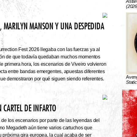
Astar
(2026
N, MARILYN MANSON Y UNA DESPEDIDA
rrection Fest 2026 llegaba con las fuerzas ya al
ación de que todavía quedaban muchos momentos
de primera hora, los escenarios de Viveiro volvieron
ecta entre bandas emergentes, apuestas diferentes
Aven
ue demostraron por qué siguen siendo referentes.
Stati
 CARTEL DE INFARTO
e los escenarios por parte de las leyendas del
ano Megadeth aún tiene varios cartuchos que
u próxima gira europea, la cual acaba de ser