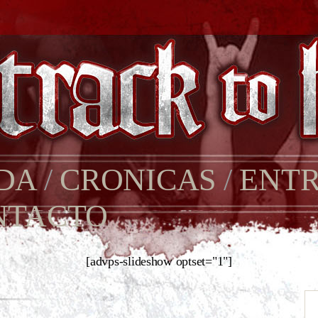
DA
/
CRONICAS
/
ENTR
NTACTO
[advps-slideshow optset="1"]