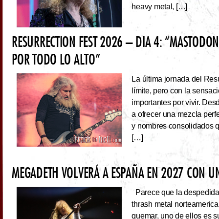
heavy metal, […]
RESURRECTION FEST 2026 – DIA 4: “MASTODO
POR TODO LO ALTO”
La última jornada del Resu
límite, pero con la sens
importantes por vivir. Des
a ofrecer una mezcla perf
y nombres consolidados q
[…]
MEGADETH VOLVERÁ A ESPAÑA EN 2027 CON UN
Parece que la despedida d
thrash metal norteameric
quemar, uno de ellos es s