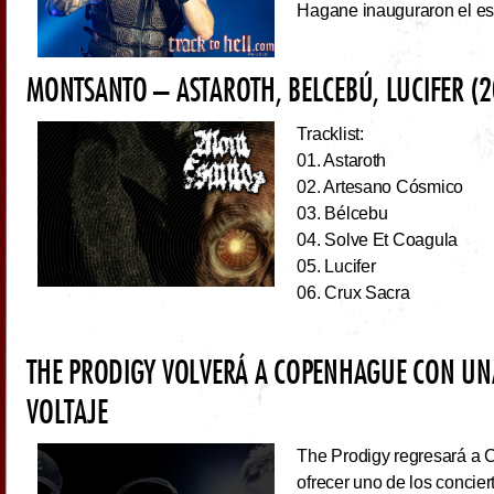
Hagane inauguraron el esc
MONTSANTO – ASTAROTH, BELCEBÚ, LUCIFER (2
Tracklist:
01. Astaroth
02. Artesano Cósmico
03. Bélcebu
04. Solve Et Coagula
05. Lucifer
06. Crux Sacra
THE PRODIGY VOLVERÁ A COPENHAGUE CON UN
VOLTAJE
The Prodigy regresará a 
ofrecer uno de los concie