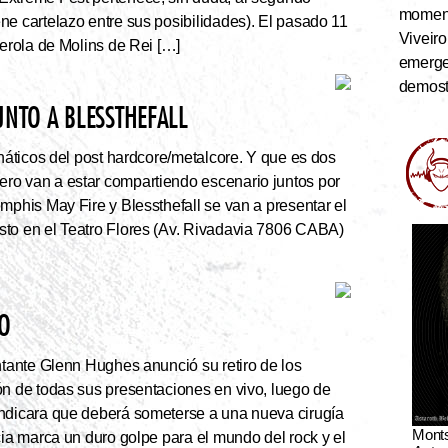
momento
ne cartelazo entre sus posibilidades). El pasado 11
Viveiro
serola de Molins de Rei […]
emerge
demostr
UNTO A BLESSTHEFALL
náticos del post hardcore/metalcore. Y que es dos
ro van a estar compartiendo escenario juntos por
mphis May Fire y Blessthefall se van a presentar el
sto en el Teatro Flores (Av. Rivadavia 7806 CABA)
VO
ntante Glenn Hughes anunció su retiro de los
ón de todas sus presentaciones en vivo, luego de
indicara que deberá someterse a una nueva cirugía
Mont
cia marca un duro golpe para el mundo del rock y el