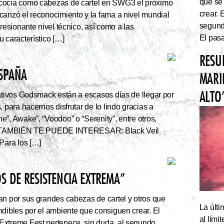
que se
cocia como cabezas de cartel en SWG3 el próximo
crear. 
canzó el reconocimiento y la fama a nivel mundial
segundo
presionante nivel técnico, así como a las
El pasa
 característico […]
RESU
ESPAÑA
MARI
ALTO
tivos Godsmack están a escasos días de llegar por
, para hacernos disfrutar de lo lindo gracias a
”, Awake”, “Voodoo” o “Serenity”, entre otros,
r. TAMBIÉN TE PUEDE INTERESAR: Black Veil
Para los […]
S DE RESISTENCIA EXTREMA”
an por sus grandes cabezas de cartel y otros que
La últi
ndibles por el ambiente que consiguen crear. El
al lím
Extreme Fest pertenece, sin duda, al segundo